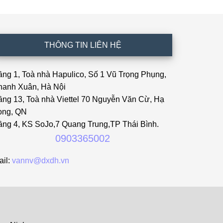
THÔNG TIN LIÊN HỆ
ầng 1, Toà nhà Hapulico, Số 1 Vũ Trọng Phụng,
hanh Xuân, Hà Nội
ầng 13, Toà nhà Viettel 70 Nguyễn Văn Cừ, Hạ
ong, QN
ầng 4, KS SoJo,7 Quang Trung,TP Thái Bình.
0903365002
ail:
vannv@dxdh.vn