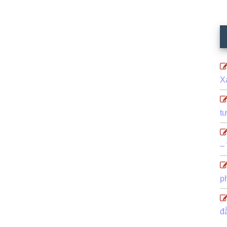
X
t
–
p
đ