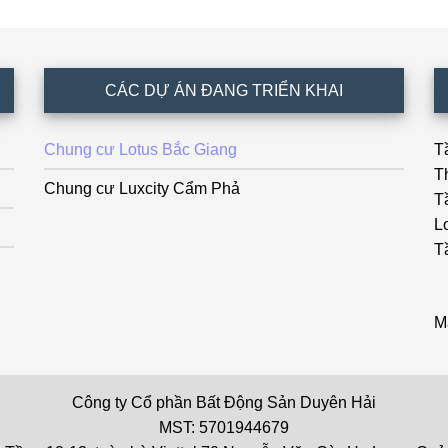
CÁC DỰ ÁN ĐANG TRIỂN KHAI
Chung cư Lotus Bắc Giang
T
T
Chung cư Luxcity Cẩm Phả
T
L
T
M
Công ty Cổ phần Bất Động Sản Duyên Hải
MST: 5701944679