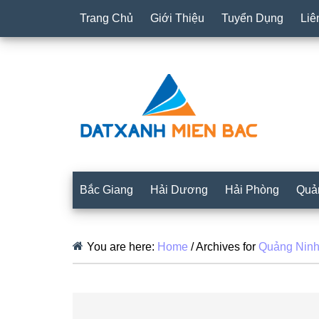
Trang Chủ
Giới Thiệu
Tuyển Dụng
Liê
Bắc Giang
Hải Dương
Hải Phòng
Quả
You are here:
Home
/
Archives for
Quảng Nin