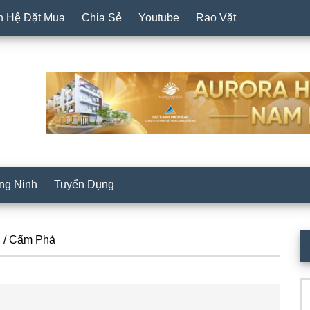
n Hệ Đặt Mua
Chia Sẻ
Youtube
Rao Vặt
ng Ninh
Tuyển Dụng
P
h
/
Cẩm Phả
S
Se