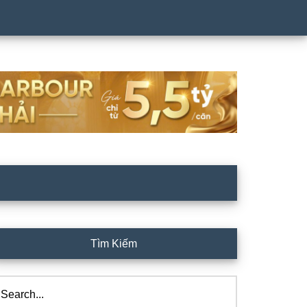
rimary
Tìm Kiếm
idebar
arch...