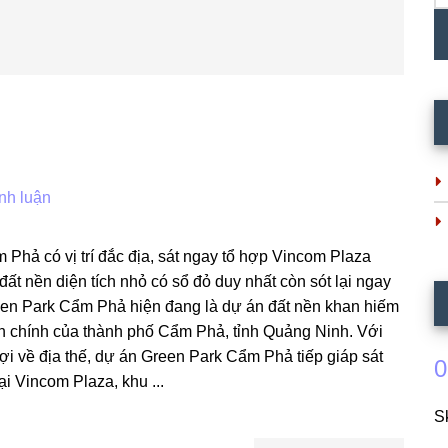
nh luận
Phả có vị trí đắc địa, sát ngay tổ hợp Vincom Plaza
ất nền diện tích nhỏ có sổ đỏ duy nhất còn sót lại ngay
en Park Cẩm Phả hiện đang là dự án đất nền khan hiếm
h chính của thành phố Cẩm Phả, tỉnh Quảng Ninh. Với
ợi về địa thế, dự án Green Park Cẩm Phả tiếp giáp sát
0
i Vincom Plaza, khu ...
S