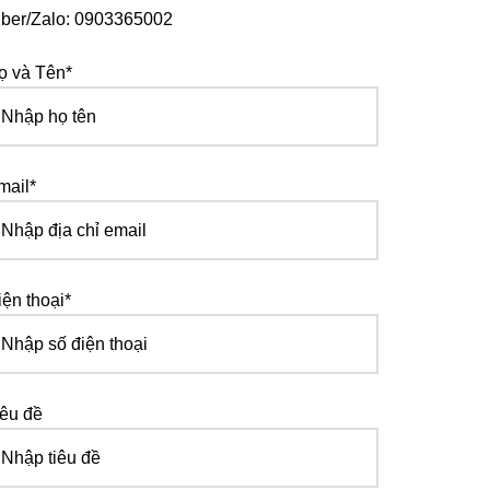
iber/Zalo: 0903365002
ọ và Tên*
mail*
iện thoại*
iêu đề