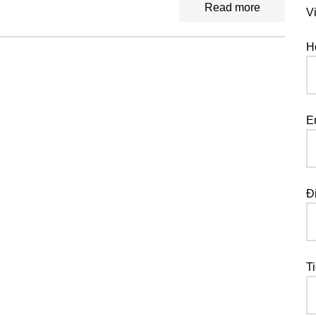
Read more
V
H
E
Đ
T