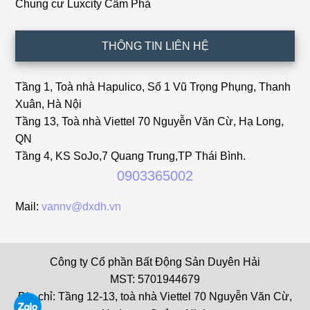
Chung cư Luxcity Cẩm Phả
THÔNG TIN LIÊN HỆ
Tầng 1, Toà nhà Hapulico, Số 1 Vũ Trọng Phụng, Thanh
Xuân, Hà Nội
Tầng 13, Toà nhà Viettel 70 Nguyễn Văn Cừ, Hạ Long,
QN
Tầng 4, KS SoJo,7 Quang Trung,TP Thái Bình.
0903365002
Mail:
vannv@dxdh.vn
Công ty Cổ phần Bất Động Sản Duyên Hải
MST: 5701944679
Địa chỉ: Tầng 12-13, toà nhà Viettel 70 Nguyễn Văn Cừ,