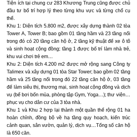
Tiện ích tại chung cư 283 Khương Trung cũng được chủ
đầu tư bố trí hợp lý theo từng khu vực và từng chổ cụ
thể.
Khu 1: Diện tích 5.800 m2, được xây dựng thành 02 tòa
Tower A, Tower B; bao gồm 01 tầng hầm và 23 tầng nổi
trong đó có 20 tầng căn hộ ở, 2 tầng kỹ thuật để xe ô tô
và sinh hoạt cộng đồng; tầng 1 được bố trí làm nhà trẻ,
khu vui chơi trẻ em…
Khu 2: Diện tích 4.200 m2 được mở rộng sang Công ty
Talimex và xây dựng 01 tòa Star Tower; bao gồm 02 tầng
hầm và 25 tầng nổi trong đó 22 tầng căn hộ ở, 03 tầng
đế làm siêu thị, thương mại, sinh hoạt cộng đồng và dịch
vụ (bể bơi bốn mùa, phòng tập Gym, Yoga…); thư viện…
phục vụ cho dân cư của 3 tòa nhà.
Khu 1 và Khu 2 hợp lại thành một quần thể rộng 01 ha
hoàn chỉnh, đồng bộ về hạ tầng quy hoạch, kiến trúc
cảnh quan, sân vườn, quản lý, dịch vụ…Tổng số căn hộ
là 650 căn.