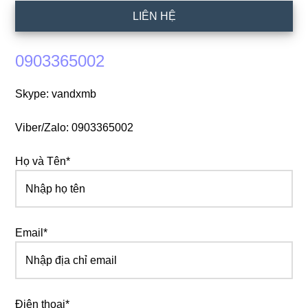
LIÊN HỆ
0903365002
Skype: vandxmb
Viber/Zalo: 0903365002
Họ và Tên*
Email*
Điện thoại*