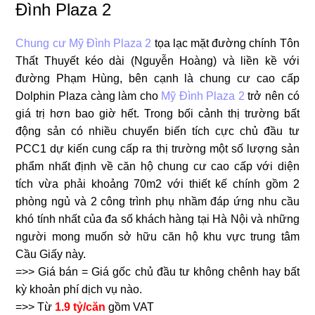
Đình Plaza 2
Chung cư Mỹ Đình Plaza 2
tọa lạc mặt đường chính Tôn
Thất Thuyết kéo dài (Nguyễn Hoàng) và liền kề với
đường Phạm Hùng, bên cạnh là chung cư cao cấp
Dolphin Plaza càng làm cho
Mỹ Đình Plaza 2
trở nên có
giá trị hơn bao giờ hết. Trong bối cảnh thị trường bất
động sản có nhiều chuyển biến tích cực chủ đầu tư
PCC1 dự kiến cung cấp ra thị trường một số lượng sản
phẩm nhất định về căn hộ chung cư cao cấp với diện
tích vừa phải khoảng 70m2 với thiết kế chính gồm 2
phòng ngủ và 2 công trình phụ nhầm đáp ứng nhu cầu
khó tính nhất của đa số khách hàng tại Hà Nội và những
người mong muốn sở hữu căn hộ khu vực trung tâm
Cầu Giấy này.
=>> Giá bán = Giá gốc chủ đầu tư không chênh hay bất
kỳ khoản phí dịch vụ nào.
=>> Từ
1.9 tỷ/căn
gồm VAT