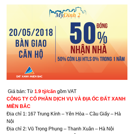
Giá bán: Từ
1.9 tỷ/căn
gồm VAT
CÔNG TY CỔ PHẦN DỊCH VỤ VÀ ĐỊA ỐC ĐẤT XANH
MIỀN BẮC
Địa chỉ 1: 167 Trung Kính – Yên Hòa – Cầu Giấy – Hà
Nội
Địa chỉ 2: Vũ Trọng Phụng – Thanh Xuân – Hà Nội