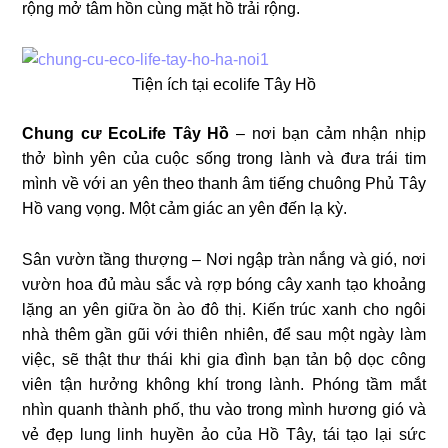
rộng mở tâm hồn cùng mặt hồ trải rộng.
Tiện ích tại ecolife Tây Hồ
Chung cư EcoLife Tây Hồ
– nơi bạn cảm nhận nhịp
thở bình yên của cuộc sống trong lành và đưa trái tim
mình về với an yên theo thanh âm tiếng chuông Phủ Tây
Hồ vang vọng. Một cảm giác an yên đến lạ kỳ.
Sân vườn tầng thượng – Nơi ngập tràn nắng và gió, nơi
vườn hoa đủ màu sắc và rợp bóng cây xanh tạo khoảng
lặng an yên giữa ồn ào đô thị. Kiến trúc xanh cho ngôi
nhà thêm gần gũi với thiên nhiên, để sau một ngày làm
việc, sẽ thật thư thái khi gia đình bạn tản bộ dọc công
viên tận hưởng không khí trong lành. Phóng tầm mắt
nhìn quanh thành phố, thu vào trong mình hương gió và
vẻ đẹp lung linh huyền ảo của Hồ Tây, tái tạo lại sức