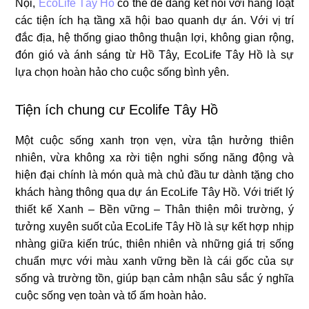
Nội,
EcoLife Tây Hồ
có thể dễ dàng kết nối với hàng loạt
các tiện ích hạ tầng xã hội bao quanh dự án. Với vị trí
đắc địa, hệ thống giao thông thuận lợi, không gian rộng,
đón gió và ánh sáng từ Hồ Tây, EcoLife Tây Hồ là sự
lựa chọn hoàn hảo cho cuộc sống bình yên.
Tiện ích chung cư Ecolife Tây Hồ
Một cuộc sống xanh trọn vẹn, vừa tận hưởng thiên
nhiên, vừa không xa rời tiện nghi sống năng động và
hiện đại chính là món quà mà chủ đầu tư dành tặng cho
khách hàng thông qua dự án EcoLife Tây Hồ. Với triết lý
thiết kế Xanh – Bền vững – Thân thiện môi trường, ý
tưởng xuyên suốt của EcoLife Tây Hồ là sự kết hợp nhịp
nhàng giữa kiến trúc, thiên nhiên và những giá trị sống
chuẩn mực với màu xanh vững bền là cái gốc của sự
sống và trường tồn, giúp bạn cảm nhận sâu sắc ý nghĩa
cuộc sống vẹn toàn và tổ ấm hoàn hảo.