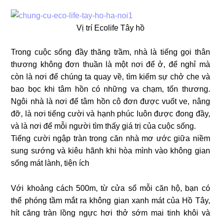
Vị trí Ecolife Tây hồ
Trong cuộc sống đầy thăng trầm, nhà là tiếng gọi thân
thương không đơn thuần là một nơi để ở, để nghỉ mà
còn là nơi để chúng ta quay về, tìm kiếm sự chở che và
bao bọc khi tâm hồn có những va chạm, tổn thương.
Ngôi nhà là nơi để tâm hồn cô đơn được vuốt ve, nâng
đỡ, là nơi tiếng cười và hạnh phúc luôn được đong đầy,
và là nơi để mỗi người tìm thấy giá trị của cuộc sống.
Tiếng cười ngập tràn trong căn nhà mơ ước giữa niềm
sung sướng và kiêu hãnh khi hòa mình vào không gian
sống mát lành, tiện ích
Với khoảng cách 500m, từ cửa sổ mỗi căn hộ, bạn có
thể phóng tầm mắt ra không gian xanh mát của Hồ Tây,
hít căng tràn lồng ngực hơi thở sớm mai tinh khôi và