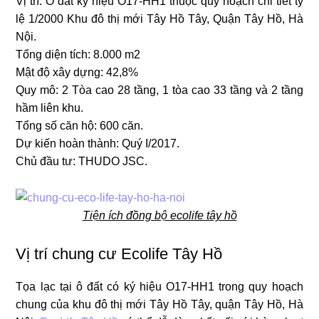
Vị trí: Ô đất ký hiệu O17-HH1 thuộc quy hoạch chi tiết tỷ
lệ 1/2000 Khu đô thị mới Tây Hồ Tây, Quận Tây Hồ, Hà
Nội.
Tổng diện tích: 8.000 m2
Mật độ xây dựng: 42,8%
Quy mô: 2 Tòa cao 28 tầng, 1 tòa cao 33 tầng và 2 tầng
hầm liên khu.
Tổng số căn hộ: 600 căn.
Dự kiến hoàn thành: Quý I/2017.
Chủ đầu tư: THUDO JSC.
Tiện ích đồng bộ ecolife tây hồ
Vị trí chung cư Ecolife Tây Hồ
Tọa lạc tại ô đất có ký hiệu O17-HH1 trong quy hoạch
chung của khu đô thị mới Tây Hồ Tây, quận Tây Hồ, Hà