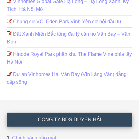
Vinhomes Global Gate Hạ Long – Hạ Long Xanh: Kỳ
Tích “Hà Nội Mới”
Chung cư VCI Eden Park Vĩnh Yên cơ hội đầu tư
Đất Xanh Miền Bắc tổng đại lý căn hộ Vân Bay – Vân
Đồn
Hinode Royal Park phân khu The Flame Vine phía tây
Hà Nội
Dự án Vinhomes Hải Vân Bay (Vin Làng Vân) đẵng
cấp sống
Footer
CÔNG TY BDS DUYÊN HẢI
Chính sách bảo mật.