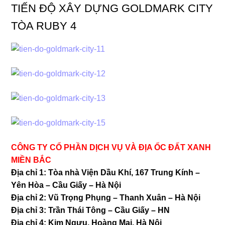
TIẾN ĐỘ XÂY DỰNG GOLDMARK CITY
TÒA RUBY 4
CÔNG TY CỔ PHẦN DỊCH VỤ VÀ ĐỊA ỐC ĐẤT XANH
MIỀN BẮC
Địa chỉ 1: Tòa nhà Viện Dầu Khí, 167 Trung Kính –
Yên Hòa – Cầu Giấy – Hà Nội
Địa chỉ 2: Vũ Trọng Phụng – Thanh Xuân – Hà Nội
Địa chỉ 3: Trần Thái Tông – Cầu Giấy – HN
Địa chỉ 4: Kim Ngưu, Hoàng Mai, Hà Nội