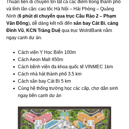
Thuận tiện di chuyển tới tất cả các điểm trong thành phố
và tỉnh lân cận: cao tốc Hà Nội – Hải Phòng – Quảng
Ninh (
6 phút di chuyển qua trục Cầu Rào 2 – Phạm
Văn Đồng
), dễ dàng kết nối đến
sân bay Cát Bi
,
cảng
Đình Vũ
,
KCN Tràng Duệ
qua trục WolrdBank nằm
ngay cạnh dự án.
Cách viện Y Học Biển 100m
Cách Aeon Mall 450m
Cách bệnh viện đa khoa quốc tế VINMEC 1km
Cách nhà hát thành phố 3.5 km
Cách sân bay Cát Bi 5 km
Cùng hệ thống trường học các cấp, chợ dân sinh
ngay bên cạnh dự án