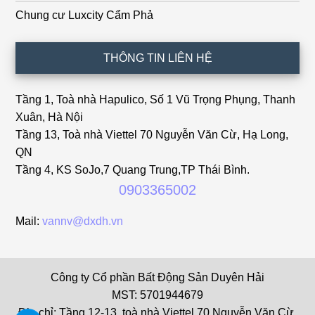
Chung cư Luxcity Cẩm Phả
THÔNG TIN LIÊN HỆ
Tầng 1, Toà nhà Hapulico, Số 1 Vũ Trọng Phụng, Thanh
Xuân, Hà Nội
Tầng 13, Toà nhà Viettel 70 Nguyễn Văn Cừ, Hạ Long,
QN
Tầng 4, KS SoJo,7 Quang Trung,TP Thái Bình.
0903365002
Mail:
vannv@dxdh.vn
Công ty Cổ phần Bất Động Sản Duyên Hải
MST: 5701944679
Địa chỉ: Tầng 12-13, toà nhà Viettel 70 Nguyễn Văn Cừ,