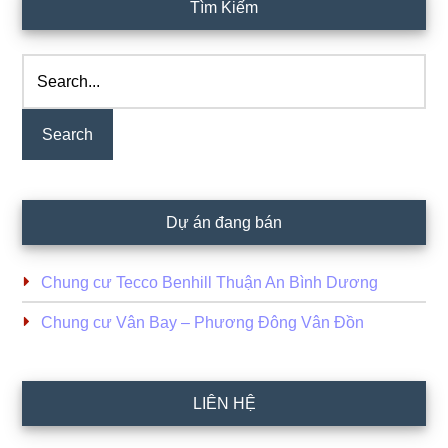
Primary
Tìm Kiếm
Sidebar
Search...
Dự án đang bán
Chung cư Tecco Benhill Thuận An Bình Dương
Chung cư Vân Bay – Phương Đông Vân Đồn
LIÊN HỆ