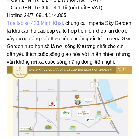
– Căn 3PN: Từ 3,6 – 4,1 Tỷ (nội thất + VAT).
Hotline 24/7: 0914.144.865
Tọa lạc số 423 Minh Khai
, chung cư Imperia Sky Garden
là khu căn hộ cao cấp và tổ hợp tiện ích khép kín được
xây dựng đẳng cấp theo tiêu chuẩn quốc tế. Imperia Sky
Garden hứa hẹn sẽ là nơi sống lý tưởng nhất cho cư
dân yêu thích cuộc sống giao hòa với thiên nhiên nhưng
vẫn không rời xa cuộc sống năng động, tiện nghi.