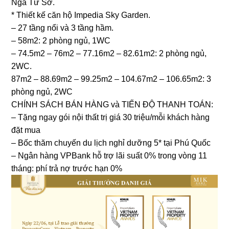
Ngã Tư Sở.
* Thiết kế căn hộ Impedia Sky Garden.
– 27 tầng nổi và 3 tầng hầm.
– 58m2: 2 phòng ngủ, 1WC
– 74.5m2 – 76m2 – 77.16m2 – 82.61m2: 2 phòng ngủ,
2WC.
87m2 – 88.69m2 – 99.25m2 – 104.67m2 – 106.65m2: 3
phòng ngủ, 2WC
CHÍNH SÁCH BÁN HÀNG và TIẾN ĐỘ THANH TOÁN:
– Tặng ngay gói nội thất trị giá 30 triệu/mỗi khách hàng
đặt mua
– Bốc thăm chuyến du lịch nghỉ dưỡng 5* tại Phú Quốc
– Ngân hàng VPBank hỗ trợ lãi suất 0% trong vòng 11
tháng: phí trả nợ trước hạn 0%