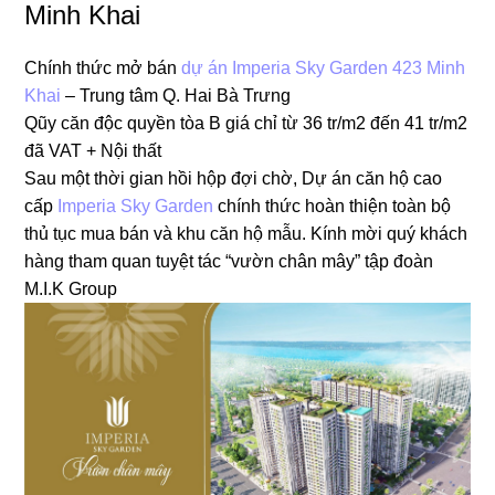
Minh Khai
Chính thức mở bán
dự án Imperia Sky Garden 423 Minh
Khai
– Trung tâm Q. Hai Bà Trưng
Qũy căn độc quyền tòa B giá chỉ từ 36 tr/m2 đến 41 tr/m2
đã VAT + Nội thất
Sau một thời gian hồi hộp đợi chờ, Dự án căn hộ cao
cấp
Imperia Sky Garden
chính thức hoàn thiện toàn bộ
thủ tục mua bán và khu căn hộ mẫu. Kính mời quý khách
hàng tham quan tuyệt tác “vườn chân mây” tập đoàn
M.I.K Group