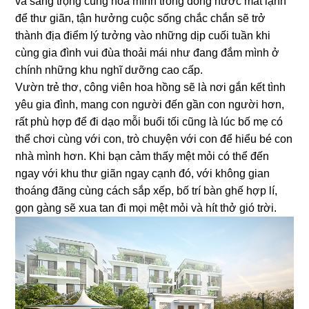
và sang trọng cùng hòa mình trong dòng nước mát lạnh
để thư giãn, tận hưởng cuộc sống chắc chắn sẽ trở
thành địa điểm lý tưởng vào những dịp cuối tuần khi
cùng gia đình vui đùa thoải mái như đang đắm mình ở
chính những khu nghĩ dưỡng cao cấp.
Vườn trẻ thơ, công viên hoa hồng sẽ là nơi gắn kết tình
yêu gia đình, mang con người đến gần con người hơn,
rất phù hợp để đi dạo mỗi buổi tối cũng là lúc bố mẹ có
thể chơi cùng với con, trò chuyện với con để hiểu bé con
nhà mình hơn. Khi bạn cảm thấy mệt mỏi có thể đến
ngay với khu thư giãn ngay cạnh đó, với không gian
thoáng đãng cùng cách sắp xếp, bố trí bàn ghế hợp lí,
gọn gàng sẽ xua tan đi mọi mệt mỏi và hít thở gió trời.