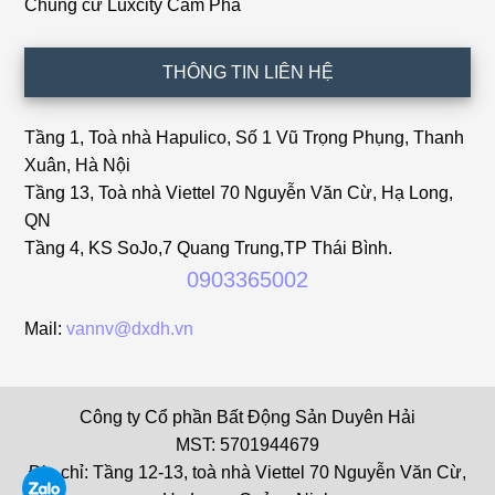
Chung cư Luxcity Cẩm Phả
THÔNG TIN LIÊN HỆ
Tầng 1, Toà nhà Hapulico, Số 1 Vũ Trọng Phụng, Thanh
Xuân, Hà Nội
Tầng 13, Toà nhà Viettel 70 Nguyễn Văn Cừ, Hạ Long,
QN
Tầng 4, KS SoJo,7 Quang Trung,TP Thái Bình.
0903365002
Mail:
vannv@dxdh.vn
Công ty Cổ phần Bất Động Sản Duyên Hải
MST: 5701944679
Địa chỉ: Tầng 12-13, toà nhà Viettel 70 Nguyễn Văn Cừ,