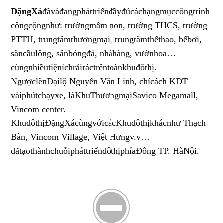
Đặng
Xá
đã
và
đang
phát
triển
đầy
đủ
các
hạng
mục
công
trình
công
cộng
như
:
trường
mầm
non,
trường
THCS,
trường
PTTH,
trung
tâm
thương
mại
,
trung
tâm
thể
thao
,
bể
bơi
,
sân
cầu
lông
,
sân
bóng
đá
,
nhà
hàng
,
vườn
hoa
…
cùng
nhiều
tiện
ích
rải
rác
trên
toàn
khu
đô
thị
.
Ngược
lên
Đại
lộ
Nguyễn
Văn
Linh,
chỉ
cách
KĐT
vài
phút
chạy
xe
,
là
Khu
Thương
mại
Savico
Megamall,
Vincom
center.
Khu
đô
thị
Đặng
Xá
cùng
với
các
Khu
đô
thị
khác
như
Thạch
Bàn
,
Vincom
Village, Việt
Hưng
v.v
…
đã
tạo
thành
chuỗi
phát
triển
đô
thị
phía
Đông
TP.
Hà
Nội
.