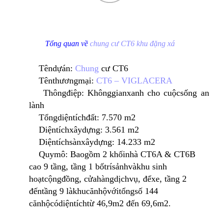
Tổng quan về
chung cư CT6 khu đặng xá
Tên
dự
án
:
Chung
cư
CT6
Tên
thương
mại
:
CT6 – VIGLACERA
Thông
điệp
:
Không
gian
xanh
cho
cuộc
sống
an
lành
Tổng
diện
tích
đất
: 7.570 m2
Diện
tích
xây
dựng
: 3.561 m2
Diện
tích
sàn
xây
dựng
: 14.233 m2
Quy
mô
:
Bao
gồm
2
khối
nhà
CT6A & CT6B
cao
9
tầng
,
tầng
1
bố
trí
sảnh
và
khu
sinh
hoạt
cộng
đồng
,
cửa
hàng
dịch
vụ
,
để
xe
,
tầng
2
đến
tầng
9
là
khu
căn
hộ
với
tổng
số
144
căn
hộ
có
diện
tích
từ
46,9m2
đến
69,6m2.