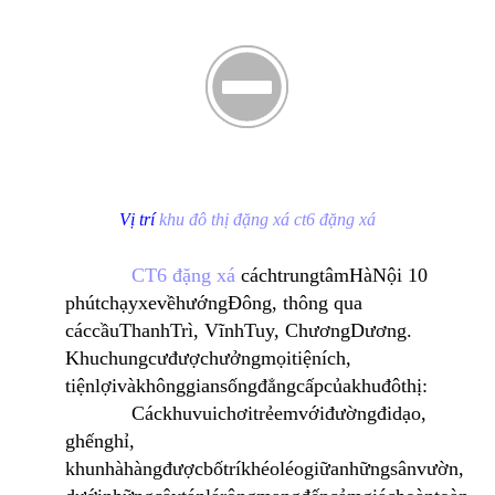
Vị trí
khu đô thị đặng xá ct6 đặng xá
CT6 đặng xá
cách
trung
tâm
Hà
Nội
10
phút
chạy
xe
về
hướng
Đông
,
thông
qua
các
cầu
Thanh
Trì
,
Vĩnh
Tuy
,
Chương
Dương
.
Khu
chung
cư
được
hưởng
mọi
tiện
ích
,
tiện
lợi
và
không
gian
sống
đẳng
cấp
của
khu
đô
thị
:
Các
khu
vui
chơi
trẻ
em
với
đường
đi
dạo
,
ghế
nghỉ
,
khu
nhà
hàng
được
bố
trí
khéo
léo
giữa
những
sân
vườn
,