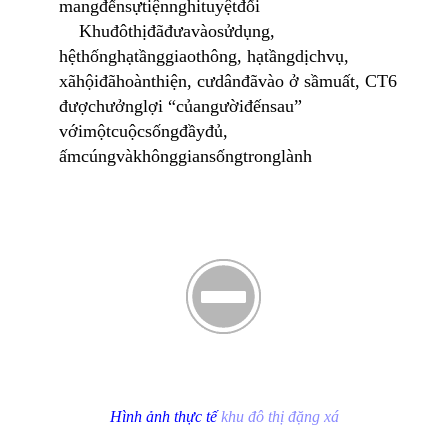
mang
đến
sự
tiện
nghi
tuyệt
đối
Khu
đô
thị
đã
đưa
vào
sử
dụng
,
hệ
thống
hạ
tầng
giao
thông
,
hạ
tầng
dịch
vụ
,
xã
hội
đã
hoàn
thiện
,
cư
dân
đã
vào
ở
sầm
uất
, CT6
được
hưởng
lợi
“
của
người
đến
sau
”
với
một
cuộc
sống
đầy
đủ
,
ấm
cúng
và
không
gian
sống
trong
lành
Hình ảnh thực tế
khu đô thị đặng xá