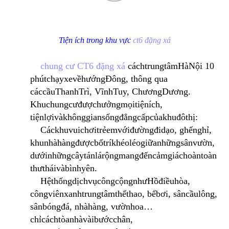
Tiện ích trong khu vực
ct6 đặng xá
chung cư CT6 đặng xá
cách
trung
tâm
Hà
Nội
10
phút
chạy
xe
về
hướng
Đông
,
thông
qua
các
cầu
Thanh
Trì
,
Vĩnh
Tuy
,
Chương
Dương
.
Khu
chung
cư
được
hưởng
mọi
tiện
ích
,
tiện
lợi
và
không
gian
sống
đẳng
cấp
của
khu
đô
thị
:
Các
khu
vui
chơi
trẻ
em
với
đường
đi
dạo
,
ghế
nghỉ
,
khu
nhà
hàng
được
bố
trí
khéo
léo
giữa
những
sân
vườn
,
dưới
những
cây
tán
lá
rộng
mang
đến
cảm
giác
hoàn
toàn
thư
thái
và
bình
yên
.
Hệ
thống
dịch
vụ
công
cộng
như
Hồ
điều
hòa
,
công
viên
xanh
trung
tâm
thể
thao
,
bể
bơi
,
sân
cầu
lông
,
sân
bóng
đá
,
nhà
hàng
,
vườn
hoa
…
chỉ
cách
tòa
nhà
vài
bước
chân
,