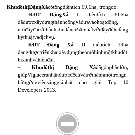
Khu
đô
thị
Đặng
Xá
có
tổng
diện
tích
69.6ha,
trong
đó
:
–
KĐT
Đặng
Xá
I
diện
tích
30.6ha
đã
được
xây
dựng
thành
công
và
đưa
vào
hoạt
động
,
nơi
đây
đã
trở
thành
khu
dân
cư
sầm
uất
với
đầy
đủ
hạ
tầng
kỹ
thuật
và
dịch
vụ
.
–
KĐT Đặng
Xá
II
diện
tích
39ha
đang
được
triển
khai
xây
dựng
theo
mô
hình
một
khu
đô
t
hị
xanh
và
hiện
đại
.
–
Khu
đô
thị
Đặng
Xá
đã
góp
phần
lớn
,
giúp
Viglacera
nhận
được
đề
cử
và
trở
thành
một
trong
n
hững
ứng
viên
sáng
giá
nhất
cho
giải
Top 10
Developers 2013.