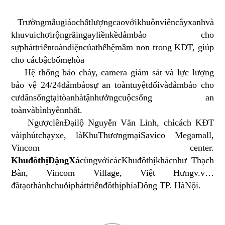
Trường
mẫu
giáo
chất
lượng
cao
với
khuôn
viên
cây
xanh
và
khu
vui
chơi
rộng
rãi
ngay
liền
kề
đảm
bảo
cho
sự
phát
triển
toàn
diện
của
thế
hệ
mầm
non trong KĐT,
giúp
cho
các
bậc
bố
mẹ
hòa
Hệ
thống báo cháy
,
camera giám sát và lực lượng
bảo vệ 24/24
đảm
bảo
sự
an
toàn
tuyệt
đối
và
đảm
bảo
cho
cư
dân
sống
tại
tòa
nhà
tận
hưởng
cuộc
sống
an
toàn
và
bình
yên
nhất
.
Ngược
lên
Đại
lộ
Nguyễn
Văn
Linh,
chỉ
cách
KĐT
vài
phút
chạy
xe
,
là
Khu
Thương
mại
Savico
Megamall,
Vincom
center.
Khu
đô
thị
Đặng
Xá
cùng
với
các
Khu
đô
thị
khác
như
Thạch
Bàn
,
Vincom
Village, Việt
Hưng
v.v
…
đã
tạo
thành
chuỗi
phát
triển
đô
thị
phía
Đông
TP.
Hà
Nội
.