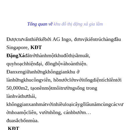
Tổng quan về
khu đô thị đặng xá gia lâm
Được
tư
vấn
thiết
kế
bởi
AG Ingo,
đơn
vị
kiến
trúc
hàng
đầu
Singapore,
KĐT
Đặng
Xá
đã
trở
thành
một
khu
đô
thị
sầm
uất
,
quy
hoạch
hiện
đại
,
đồng
bộ
và
hoàn
thiện
.
Đan
xen
giữa
những
không
gian
khu
ở
là
những
khu
công
viên
,
hồ
nước
lớn
với
tổng
diện
tích
lên
tới
50,000m2,
tạo
nên
một
môi
trường
sống
trong
lành
và
thư
thái
,
không
gian
xanh
mát
với
nhiều
loại
cây
gỗ
lâu
năm
cùng
các
vư
ờn
hoa
mộc
liên
,
vườn
hồng
,
cánh
bướm
…
đua
sắc
bốn
mùa
.
KĐT