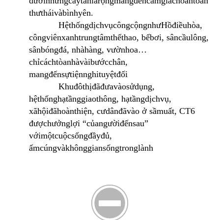
dưới
những
cây
tán
lá
rộng
mang
đến
cảm
giác
hoàn
toàn
thư
thái
và
bình
yên
.
Hệ
thống
dịch
vụ
công
cộng
như
Hồ
điều
hòa
,
công
viên
xanh
trung
tâm
thể
thao
,
bể
bơi
,
sân
cầu
lông
,
sân
bóng
đá
,
nhà
hàng
,
vườn
hoa
…
chỉ
cách
tòa
nhà
vài
bước
chân
,
mang
đến
sự
tiện
nghi
tuyệt
đối
Khu
đô
thị
đã
đưa
vào
sử
dụng
,
hệ
thống
hạ
tầng
giao
thông
,
hạ
tầng
dịch
vụ
,
xã
hội
đã
hoàn
thiện
,
cư
dân
đã
vào
ở
sầm
uất
, CT6
được
hưởng
lợi
“
của
người
đến
sau
”
với
một
cuộc
sống
đầy
đủ
,
ấm
cúng
và
không
gian
sống
trong
lành