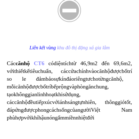
Liên kết vùng
khu đô thị đặng xá gia lâm
Các
căn
hộ
CT6
có
diện
tích
từ
46,9m2
đến
69,6m2,
với
thiết
kế
tiêu
chuẩn
,
các
cửa
chính
vào
căn
hộ
được
bố
trí
so le
đảm
bảo
sự
kín
đáo
riêng
tư
cho
từng
căn
hộ
,
mỗi
căn
hộ
được
bố
trí
bếp
rộng
và
phòng
ăn
chung
,
tạo
không
gian
linh
hoạt
khi
sử
dụng
,
các
căn
hộ
đều
tiếp
xúc
với
ánh
sáng
tự
nhiên
,
thông
gió
tốt
,
đáp
ứng
được
phong
cách
sống
của
người
Việt
Nam
phù
hợp
với
khí
hậu
nóng
ẩm
miền
nhiệt
đới