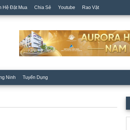
n Hệ Đặt Mua
Chia Sẻ
Youtube
Rao Vặt
ng Ninh
Tuyển Dụng
P
S
Se