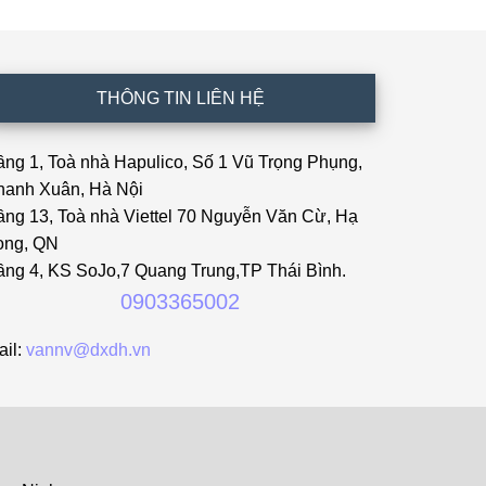
THÔNG TIN LIÊN HỆ
ầng 1, Toà nhà Hapulico, Số 1 Vũ Trọng Phụng,
hanh Xuân, Hà Nội
ầng 13, Toà nhà Viettel 70 Nguyễn Văn Cừ, Hạ
ong, QN
ầng 4, KS SoJo,7 Quang Trung,TP Thái Bình.
0903365002
ail:
vannv@dxdh.vn