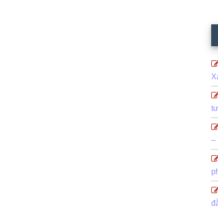
X
t
–
p
đ