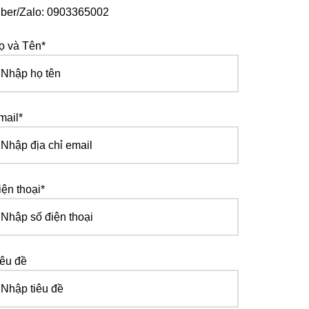
iber/Zalo: 0903365002
ọ và Tên*
mail*
iện thoại*
iêu đề