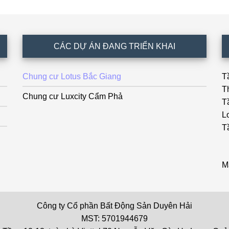
CÁC DỰ ÁN ĐANG TRIỂN KHAI
Chung cư Lotus Bắc Giang
T
T
Chung cư Luxcity Cẩm Phả
T
L
T
M
Công ty Cổ phần Bất Động Sản Duyên Hải
MST: 5701944679