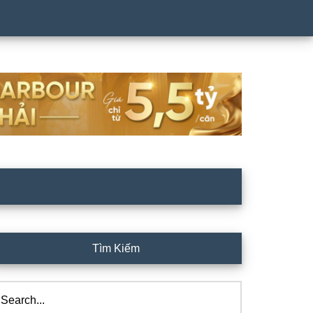
rimary
Tìm Kiếm
idebar
arch...