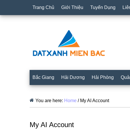
Trang Chủ
Giới Thiệu
Tuyển Dụng
Liê
Bắc Giang
Hải Dương
Hải Phòng
Quả
You are here:
Home
/
My AI Account
My AI Account