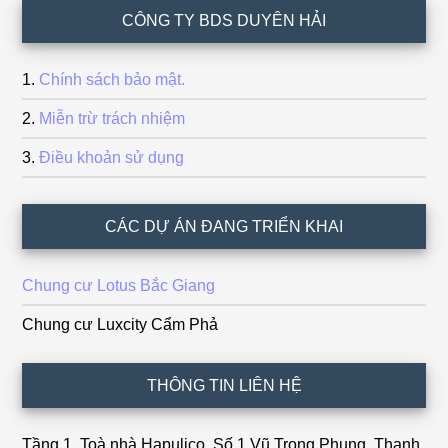
Footer
CÔNG TY BDS DUYÊN HẢI
Chính sách bảo mật.
Miễn trừ trách nhiệm
Điều khoản sử dụng
CÁC DỰ ÁN ĐANG TRIỂN KHAI
Chung cư Lotus Bắc Giang
Chung cư Luxcity Cẩm Phả
THÔNG TIN LIÊN HỆ
Tầng 1, Toà nhà Hapulico, Số 1 Vũ Trọng Phụng, Thanh