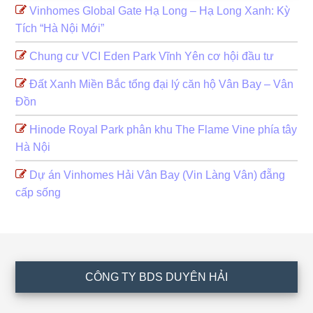
Vinhomes Global Gate Hạ Long – Hạ Long Xanh: Kỳ
Tích “Hà Nội Mới”
Chung cư VCI Eden Park Vĩnh Yên cơ hội đầu tư
Đất Xanh Miền Bắc tổng đại lý căn hộ Vân Bay – Vân
Đồn
Hinode Royal Park phân khu The Flame Vine phía tây
Hà Nội
Dự án Vinhomes Hải Vân Bay (Vin Làng Vân) đẵng
cấp sống
Footer
CÔNG TY BDS DUYÊN HẢI