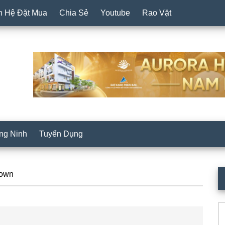
n Hệ Đặt Mua
Chia Sẻ
Youtube
Rao Vặt
ng Ninh
Tuyển Dụng
P
town
S
Se