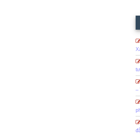
X
t
–
p
đ