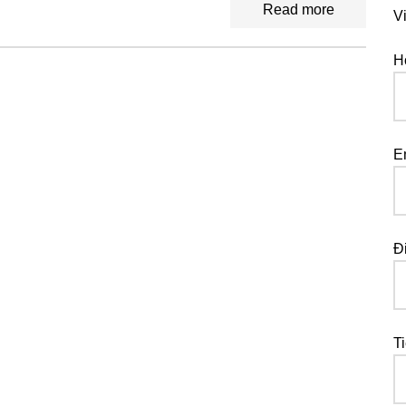
Read more
V
H
E
Đ
T