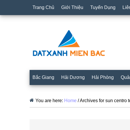
Trang Chủ
Giới Thiệu
Tuyển Dụng
Liê
Bắc Giang
Hải Dương
Hải Phòng
Quả
You are here:
Home
/
Archives for sun centro 