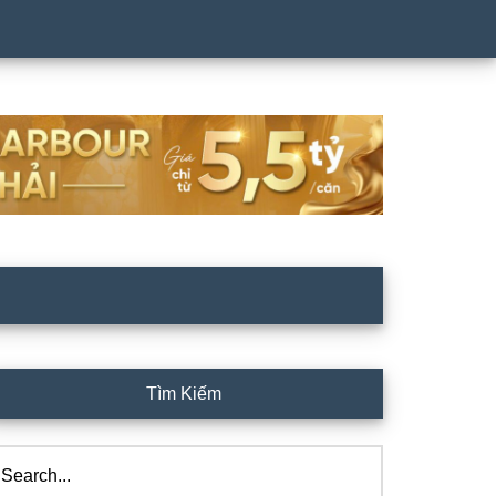
rimary
Tìm Kiếm
idebar
arch...