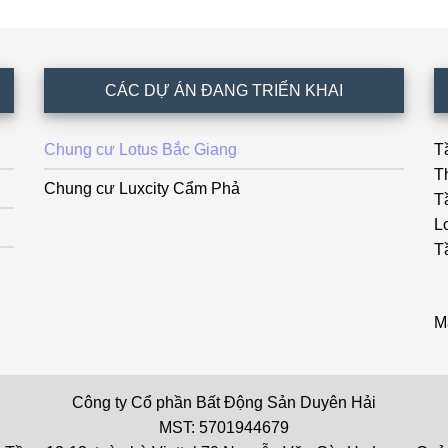
CÁC DỰ ÁN ĐANG TRIỂN KHAI
Chung cư Lotus Bắc Giang
T
T
Chung cư Luxcity Cẩm Phả
T
L
T
M
Công ty Cổ phần Bất Động Sản Duyên Hải
MST: 5701944679