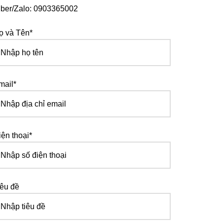
iber/Zalo: 0903365002
ọ và Tên*
mail*
iện thoại*
iêu đề