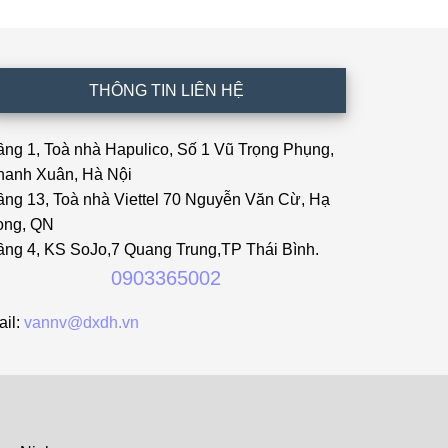
THÔNG TIN LIÊN HỆ
ầng 1, Toà nhà Hapulico, Số 1 Vũ Trọng Phụng,
hanh Xuân, Hà Nội
ầng 13, Toà nhà Viettel 70 Nguyễn Văn Cừ, Hạ
ong, QN
ầng 4, KS SoJo,7 Quang Trung,TP Thái Bình.
0903365002
ail:
vannv@dxdh.vn