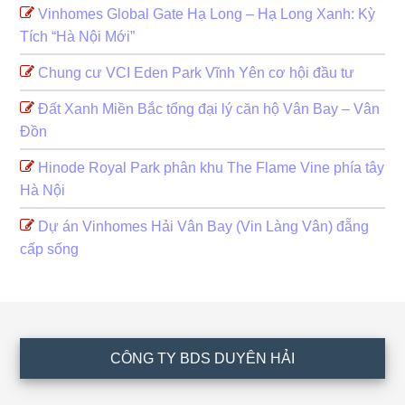
Vinhomes Global Gate Hạ Long – Hạ Long Xanh: Kỳ
Tích “Hà Nội Mới”
Chung cư VCI Eden Park Vĩnh Yên cơ hội đầu tư
Đất Xanh Miền Bắc tổng đại lý căn hộ Vân Bay – Vân
Đồn
Hinode Royal Park phân khu The Flame Vine phía tây
Hà Nội
Dự án Vinhomes Hải Vân Bay (Vin Làng Vân) đẵng
cấp sống
Footer
CÔNG TY BDS DUYÊN HẢI