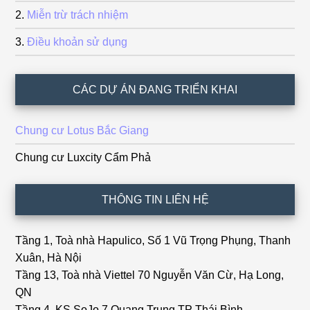
Miễn trừ trách nhiệm
Điều khoản sử dụng
CÁC DỰ ÁN ĐANG TRIỂN KHAI
Chung cư Lotus Bắc Giang
Chung cư Luxcity Cẩm Phả
THÔNG TIN LIÊN HỆ
Tầng 1, Toà nhà Hapulico, Số 1 Vũ Trọng Phụng, Thanh
Xuân, Hà Nội
Tầng 13, Toà nhà Viettel 70 Nguyễn Văn Cừ, Hạ Long,
QN
Tầng 4, KS SoJo,7 Quang Trung,TP Thái Bình.