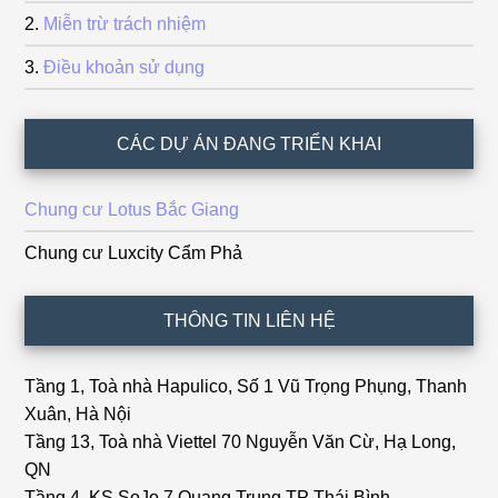
Miễn trừ trách nhiệm
Điều khoản sử dụng
CÁC DỰ ÁN ĐANG TRIỂN KHAI
Chung cư Lotus Bắc Giang
Chung cư Luxcity Cẩm Phả
THÔNG TIN LIÊN HỆ
Tầng 1, Toà nhà Hapulico, Số 1 Vũ Trọng Phụng, Thanh
Xuân, Hà Nội
Tầng 13, Toà nhà Viettel 70 Nguyễn Văn Cừ, Hạ Long,
QN
Tầng 4, KS SoJo,7 Quang Trung,TP Thái Bình.