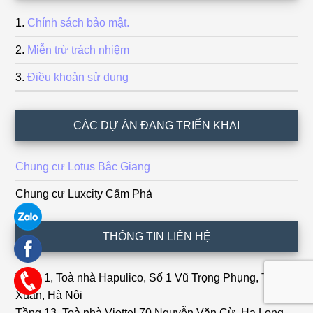
Chính sách bảo mật.
Miễn trừ trách nhiệm
Điều khoản sử dụng
CÁC DỰ ÁN ĐANG TRIỂN KHAI
Chung cư Lotus Bắc Giang
Chung cư Luxcity Cẩm Phả
THÔNG TIN LIÊN HỆ
Tầng 1, Toà nhà Hapulico, Số 1 Vũ Trọng Phụng, Thanh
Xuân, Hà Nội
Tầng 13, Toà nhà Viettel 70 Nguyễn Văn Cừ, Hạ Long,