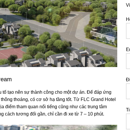
V
H
E
dream
Đ
u tố tạo nên sự thành công cho một dự án. Để đáp ứng
i thông thoáng, có cơ sở hạ tầng tốt. Từ FLC Grand Hotel
ịa điểm tham quan nổi tiếng cũng như các trung tâm
T
g cách tương đối gần, chỉ cần đi xe từ 7 – 10 phút.