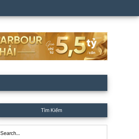
rimary
Tìm Kiếm
idebar
arch...