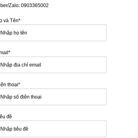
iber/Zalo: 0903365002
ọ và Tên*
mail*
iện thoại*
iêu đề