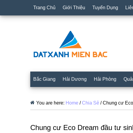
Trang Chủ
Giới Thiệu
Tuyển Dụng
Liê
Bắc Giang
Hải Dương
Hải Phòng
Quả
You are here:
Home
/
Chia Sẻ
/
Chung cư Eco 
Chung cư Eco Dream đầu tư sinh