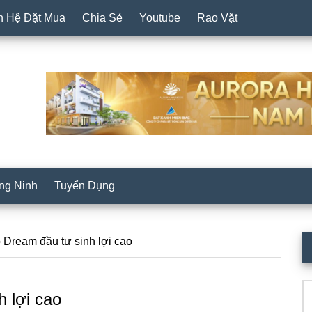
n Hệ Đặt Mua
Chia Sẻ
Youtube
Rao Vặt
ng Ninh
Tuyển Dụng
P
Dream đầu tư sinh lợi cao
S
Se
 lợi cao