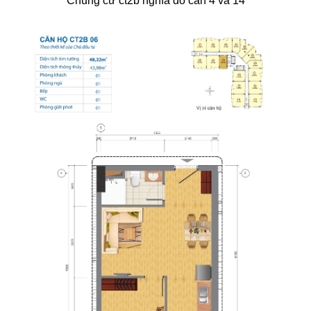
Chung cư ct2b nghĩa đô căn 4 và 14