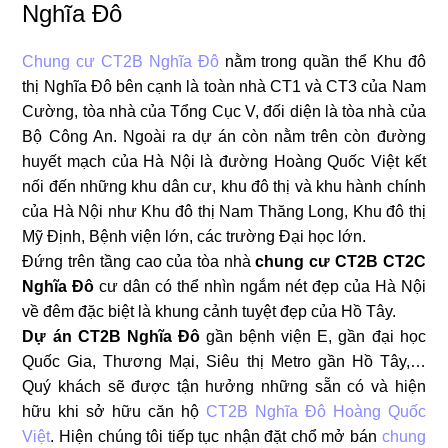
Nghĩa Đô
Chung cư CT2B Nghĩa Đô
nằm trong quần thể Khu đô
thị Nghĩa Đô bên cạnh là toàn nhà CT1 và CT3 của Nam
Cường, tòa nhà của Tổng Cục V, đối diện là tòa nhà của
Bộ Công An. Ngoài ra dự án còn nằm trên còn đường
huyết mạch của Hà Nội là đường Hoàng Quốc Việt kết
nối đến những khu dân cư, khu đô thị và khu hành chính
của Hà Nội như Khu đô thị Nam Thăng Long, Khu đô thị
Mỹ Định, Bệnh viện lớn, các trường Đại học lớn.
Đứng trên tầng cao của tòa nhà
chung cư CT2B CT2C
Nghĩa Đô
cư dân có thể nhìn ngắm nét đẹp của Hà Nội
về đêm đặc biệt là khung cảnh tuyệt đẹp của Hồ Tây.
Dự án CT2B Nghĩa Đô
gần bệnh viện E, gần đại học
Quốc Gia, Thương Mại, Siêu thị Metro gần Hồ Tây,…
Quý khách sẽ được tận hưởng những sẵn có và hiện
hữu khi sở hữu căn hộ
CT2B Nghĩa Đô Hoàng Quốc
Việt
. Hiện chúng tôi tiếp tục nhận đặt chổ mở bán
chung