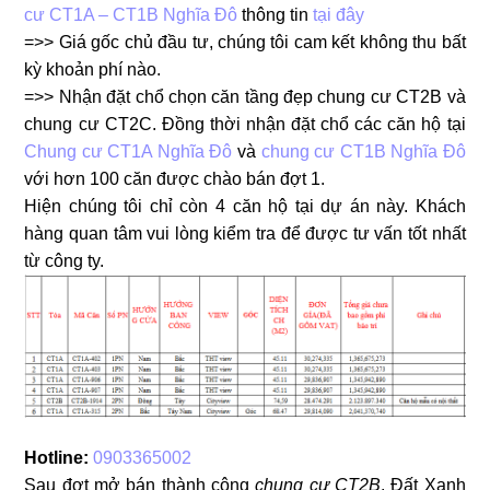
cư CT1A – CT1B Nghĩa Đô
thông tin
tại đây
=>> Giá gốc chủ đầu tư, chúng tôi cam kết không thu bất
kỳ khoản phí nào.
=>> Nhận đặt chổ chọn căn tầng đẹp chung cư CT2B và
chung cư CT2C. Đồng thời nhận đặt chổ các căn hộ tại
Chung cư CT1A Nghĩa Đô
và
chung cư CT1B Nghĩa Đô
với hơn 100 căn được chào bán đợt 1.
Hiện chúng tôi chỉ còn 4 căn hộ tại dự án này. Khách
hàng quan tâm vui lòng kiểm tra để được tư vấn tốt nhất
từ công ty.
Hotline:
0903365002
Sau đợt mở bán thành công
chung cư CT2B
. Đất Xanh