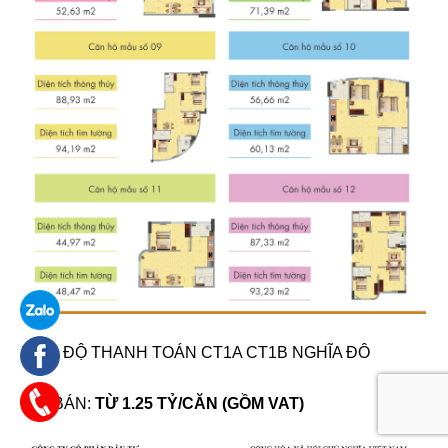
TIẾN ĐỘ THANH TOÁN CT1A CT1B NGHĨA ĐÔ
GIÁ BÁN:
TỪ 1.25 TỶ/CĂN (GỒM VAT)