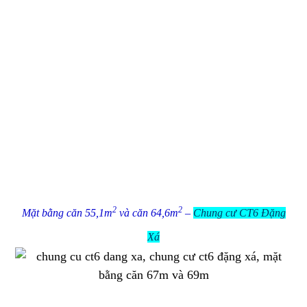
2
2
Mặt bằng căn 55,1m
và căn 64,6m
–
Chung cư CT6 Đặng
Xá