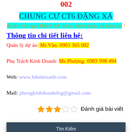
002
CHUNG CƯ CT6 ĐẶNG XÁ
Kính chúc quý khách sức khỏe, hạnh phúc và bình an
!
Thông tin chi tiết liên hệ:
Quản lý dự án:
Mr.Văn: 0903 365 002
Phụ Trách Kinh Doanh:
Ms.Phượng: 0983 998 494
Web:
www.bdsdatxanh.com
Mail:
phongkinhdoanhdxg@gmail.com
Đánh giá bài viết
Primary
Tìm Kiếm