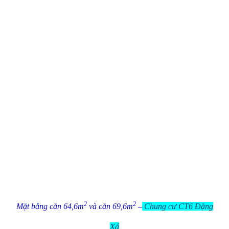
2
2
Mặt bằng căn 64,6m
và căn 69,6m
–
Chung cư CT6 Đặng
Xá