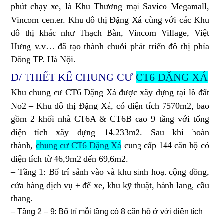
phút chạy xe, là Khu Thương mại Savico Megamall,
Vincom center. Khu đô thị Đặng Xá cùng với các Khu
đô thị khác như Thạch Bàn, Vincom Village, Việt
Hưng v.v… đã tạo thành chuỗi phát triển đô thị phía
Đông TP. Hà Nội.
D/ THIẾT KẾ CHUNG CƯ
CT6 ĐẶNG XÁ
Khu chung cư CT6 Đặng Xá được xây dựng tại lô đất
No2 – Khu đô thị Đặng Xá, có diện tích 7570m2, bao
gồm 2 khối nhà CT6A & CT6B cao 9 tầng với tổng
diện tích xây dựng 14.233m2. Sau khi hoàn
thành,
chung cư CT6 Đặng Xá
cung cấp 144 căn hộ có
diện tích từ 46,9m2 đến 69,6m2.
– Tầng 1: Bố trí sảnh vào và khu sinh hoạt cộng đồng,
cửa hàng dịch vụ + để xe, khu kỹ thuật, hành lang, cầu
thang.
– Tầng 2 – 9: Bố trí mỗi tầng có 8 căn hộ ở với diện tích