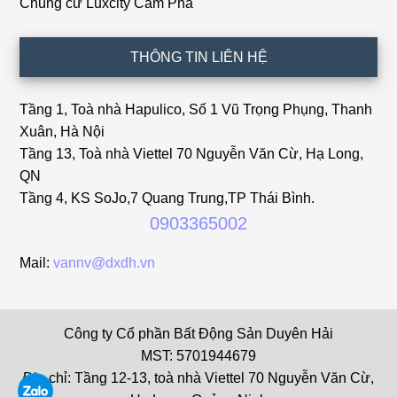
Chung cư Luxcity Cẩm Phả
THÔNG TIN LIÊN HỆ
Tầng 1, Toà nhà Hapulico, Số 1 Vũ Trọng Phụng, Thanh
Xuân, Hà Nội
Tầng 13, Toà nhà Viettel 70 Nguyễn Văn Cừ, Hạ Long,
QN
Tầng 4, KS SoJo,7 Quang Trung,TP Thái Bình.
0903365002
Mail:
vannv@dxdh.vn
Công ty Cổ phần Bất Động Sản Duyên Hải
MST: 5701944679
Địa chỉ: Tầng 12-13, toà nhà Viettel 70 Nguyễn Văn Cừ,