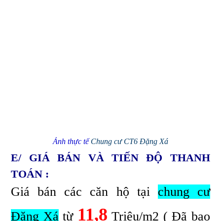
Ảnh thực tế
Chung cư CT6 Đặng Xá
E/ GIÁ BÁN VÀ TIẾN ĐỘ THANH
TOÁN :
Giá bán các căn hộ tại
chung cư
11,8
Đặng Xá
từ
Triệu/m2 ( Đã bao