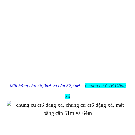
2
2
Mặt bằng căn 46,9m
và căn 57,4m
–
Chung cư CT6 Đặng
Xá