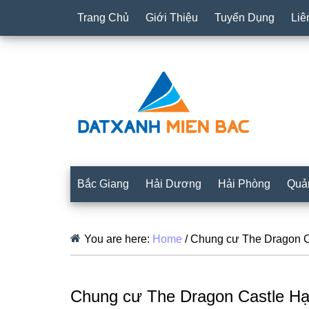
Trang Chủ
Giới Thiệu
Tuyển Dụng
Liê
Bắc Giang
Hải Dương
Hải Phòng
Quả
You are here:
Home
/
Chung cư The Dragon C
Chung cư The Dragon Castle H