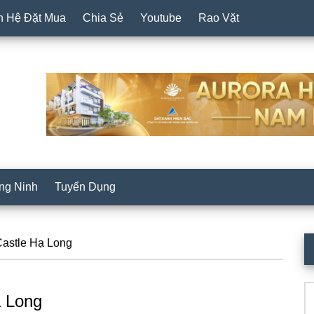
n Hệ Đặt Mua
Chia Sẻ
Youtube
Rao Vặt
ng Ninh
Tuyển Dụng
P
astle Hạ Long
S
Se
ạ Long