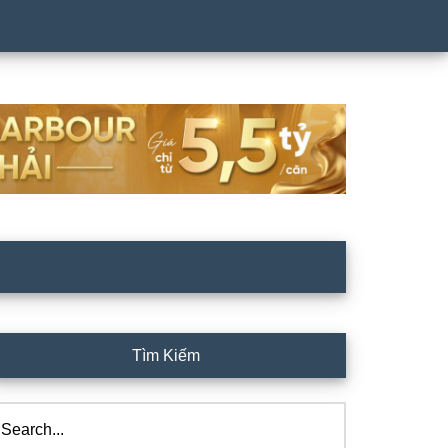
rimary
Tìm Kiếm
idebar
arch...