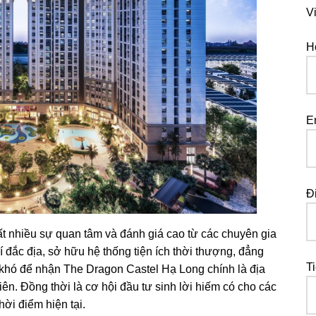
V
H
E
Đ
 nhiều sự quan tâm và đánh giá cao từ các chuyên gia
trí đắc địa, sở hữu hệ thống tiện ích thời thượng, đẳng
T
g khó để nhận The Dragon Castel Hạ Long chính là địa
ên. Đồng thời là cơ hội đầu tư sinh lời hiếm có cho các
ời điểm hiện tại.