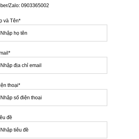
iber/Zalo: 0903365002
ọ và Tên*
mail*
iện thoại*
iêu đề