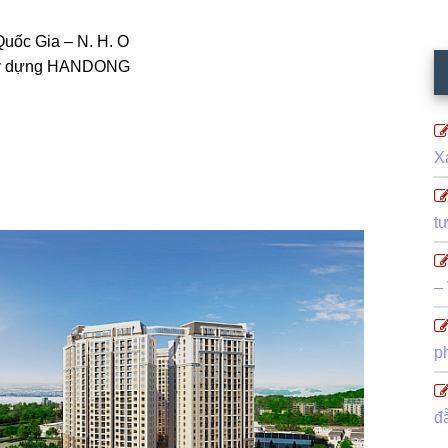
Quốc Gia – N. H. O
 xây dựng HANDONG
X
t
–
p
đ