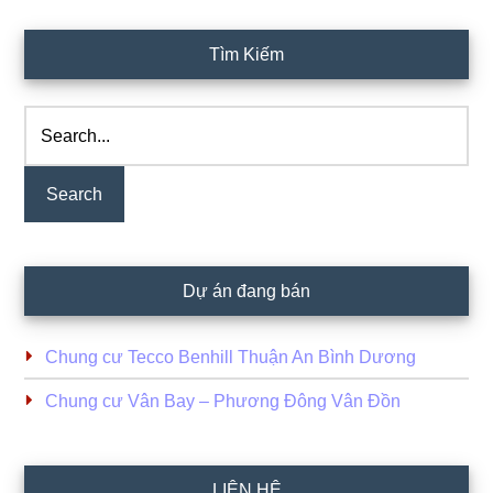
Primary
Tìm Kiếm
Sidebar
Search...
Dự án đang bán
Chung cư Tecco Benhill Thuận An Bình Dương
Chung cư Vân Bay – Phương Đông Vân Đồn
LIÊN HỆ