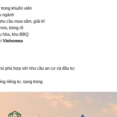
trong khuôn viên
ầu ngành
hu cầu mua sắm, giải trí
nnis, bóng rổ
ều hòa, khu BBQ
ởi
Vinhomes
hú phù hợp với nhu cầu an cư và đầu tư:
g riêng tư, sang trọng