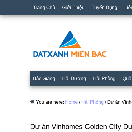
Trang Chủ
Giới Thiệu
Tuyển Dụng
Liê
Bắc Giang
Hải Dương
Hải Phòng
Quả
You are here:
Home
/
Hải Phòng
/
Dự án Vinh
Dự án Vinhomes Golden City D