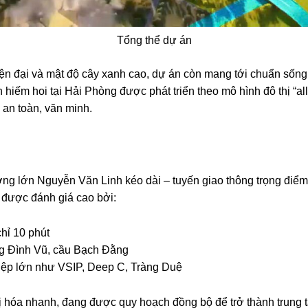
Tổng thể dự án
ện đại và mật độ cây xanh cao, dự án còn mang tới chuẩn sống 
 hiếm hoi tại Hải Phòng được phát triển theo mô hình đô thị “all
n an toàn, văn minh.
ờng lớn Nguyễn Văn Linh kéo dài – tuyến giao thông trọng điểm
í được đánh giá cao bởi:
hỉ 10 phút
ảng Đình Vũ, cầu Bạch Đằng
iệp lớn như VSIP, Deep C, Tràng Duệ
 hóa nhanh, đang được quy hoạch đồng bộ để trở thành trung tâ