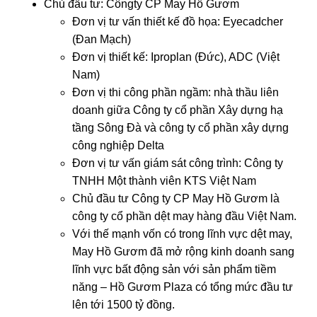
Chủ đầu tư: Côngty CP May Hồ Gươm
Đơn vị tư vấn thiết kế đồ họa: Eyecadcher
(Đan Mạch)
Đơn vị thiết kế: Iproplan (Đức), ADC (Việt
Nam)
Đơn vị thi công phần ngầm: nhà thầu liên
doanh giữa Công ty cổ phần Xây dựng hạ
tầng Sông Đà và công ty cổ phần xây dựng
công nghiệp Delta
Đơn vị tư vấn giám sát công trình: Công ty
TNHH Một thành viên KTS Việt Nam
Chủ đầu tư Công ty CP May Hồ Gươm là
công ty cổ phần dệt may hàng đầu Việt Nam.
Với thế mạnh vốn có trong lĩnh vực dệt may,
May Hồ Gươm đã mở rộng kinh doanh sang
lĩnh vực bất động sản với sản phẩm tiềm
năng – Hồ Gươm Plaza có tổng mức đầu tư
lên tới 1500 tỷ đồng.