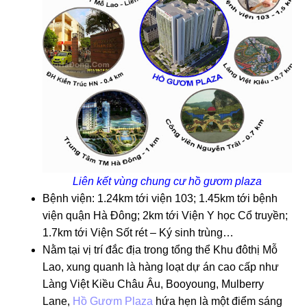
Liên kết vùng chung cư hồ gươm plaza
Bệnh viện: 1.24km tới viện 103; 1.45km tới bệnh
viện quận Hà Đông; 2km tới Viện Y học Cổ truyền;
1.7km tới Viện Sốt rét – Ký sinh trùng…
Nằm tại vị trí đắc địa trong tổng thể Khu đôthị Mỗ
Lao, xung quanh là hàng loạt dự án cao cấp như
Làng Việt Kiều Châu Âu, Booyoung, Mulberry
Lane,
Hồ Gươm Plaza
hứa hẹn là một điểm sáng