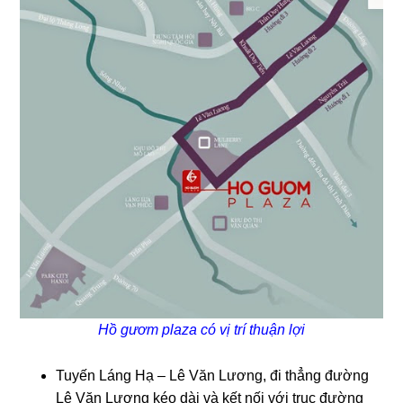
Hồ gươm plaza có vị trí thuận lợi
Tuyến Láng Hạ – Lê Văn Lương, đi thẳng đường
Lê Văn Lương kéo dài và kết nối với trục đường