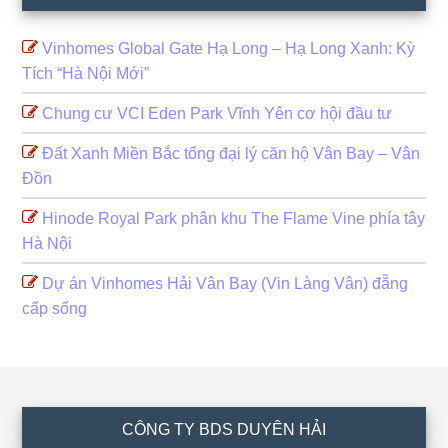
Vinhomes Global Gate Hạ Long – Hạ Long Xanh: Kỳ
Tích “Hà Nội Mới”
Chung cư VCI Eden Park Vĩnh Yên cơ hội đầu tư
Đất Xanh Miền Bắc tổng đại lý căn hộ Vân Bay – Vân
Đồn
Hinode Royal Park phân khu The Flame Vine phía tây
Hà Nội
Dự án Vinhomes Hải Vân Bay (Vin Làng Vân) đẵng
cấp sống
Footer
CÔNG TY BDS DUYÊN HẢI