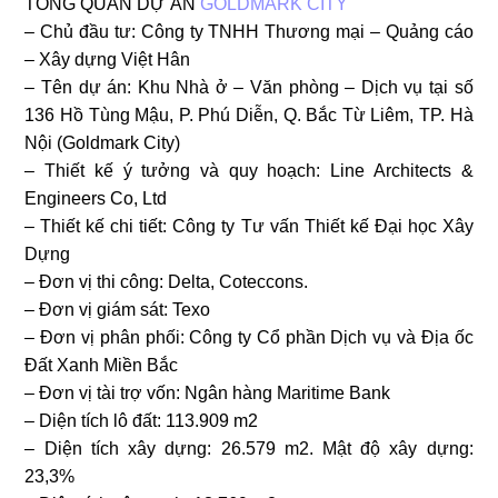
TỔNG QUAN DỰ ÁN
GOLDMARK CITY
– Chủ đầu tư: Công ty TNHH Thương mại – Quảng cáo
– Xây dựng Việt Hân
– Tên dự án: Khu Nhà ở – Văn phòng – Dịch vụ tại số
136 Hồ Tùng Mậu, P. Phú Diễn, Q. Bắc Từ Liêm, TP. Hà
Nội (Goldmark City)
– Thiết kế ý tưởng và quy hoạch: Line Architects &
Engineers Co, Ltd
– Thiết kế chi tiết: Công ty Tư vấn Thiết kế Đại học Xây
Dựng
– Đơn vị thi công: Delta, Coteccons.
– Đơn vị giám sát: Texo
– Đơn vị phân phối: Công ty Cổ phần Dịch vụ và Địa ốc
Đất Xanh Miền Bắc
– Đơn vị tài trợ vốn: Ngân hàng Maritime Bank
– Diện tích lô đất: 113.909 m2
– Diện tích xây dựng: 26.579 m2. Mật độ xây dựng:
23,3%