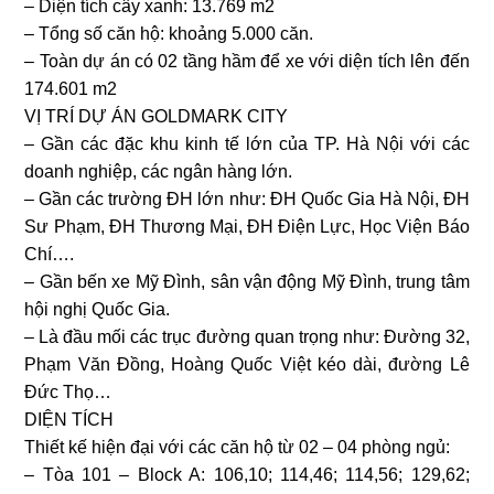
– Diện tích cây xanh: 13.769 m2
– Tổng số căn hộ: khoảng 5.000 căn.
– Toàn dự án có 02 tầng hầm để xe với diện tích lên đến
174.601 m2
VỊ TRÍ DỰ ÁN GOLDMARK CITY
– Gần các đặc khu kinh tế lớn của TP. Hà Nội với các
doanh nghiệp, các ngân hàng lớn.
– Gần các trường ĐH lớn như: ĐH Quốc Gia Hà Nội, ĐH
Sư Phạm, ĐH Thương Mại, ĐH Điện Lực, Học Viện Báo
Chí….
– Gần bến xe Mỹ Đình, sân vận động Mỹ Đình, trung tâm
hội nghị Quốc Gia.
– Là đầu mối các trục đường quan trọng như: Đường 32,
Phạm Văn Đồng, Hoàng Quốc Việt kéo dài, đường Lê
Đức Thọ…
DIỆN TÍCH
Thiết kế hiện đại với các căn hộ từ 02 – 04 phòng ngủ:
– Tòa 101 – Block A: 106,10; 114,46; 114,56; 129,62;