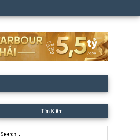
rimary
Tìm Kiếm
idebar
arch...