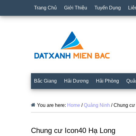
Trang Chủ
Giới Thiệu
Tuyển Dụng
Liê
Bắc Giang
Hải Dương
Hải Phòng
Quả
You are here:
Home
/
Quảng Ninh
/
Chung cư 
Chung cư Icon40 Hạ Long