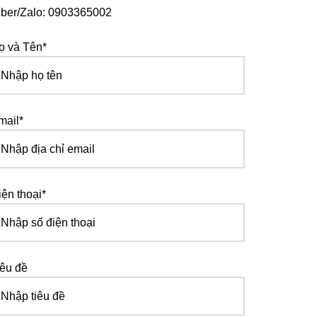
iber/Zalo: 0903365002
ọ và Tên*
mail*
iện thoại*
iêu đề