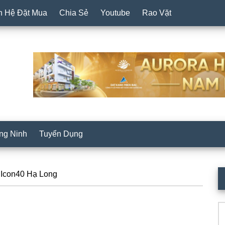
n Hệ Đặt Mua
Chia Sẻ
Youtube
Rao Vặt
ng Ninh
Tuyển Dụng
P
Icon40 Hạ Long
S
Se