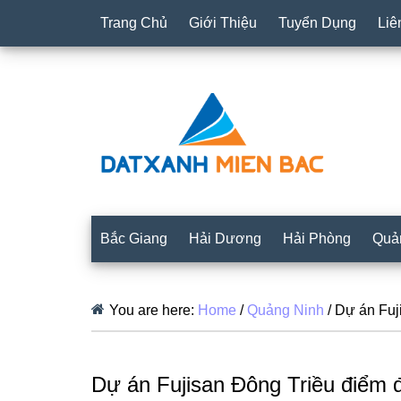
Trang Chủ
Giới Thiệu
Tuyển Dụng
Liê
Bắc Giang
Hải Dương
Hải Phòng
Quả
You are here:
Home
/
Quảng Ninh
/
Dự án Fuji
Dự án Fujisan Đông Triều điểm 