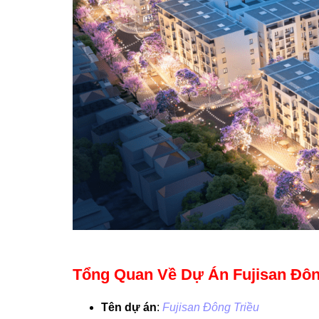
Tổng Quan Về Dự Án Fujisan Đôn
Tên dự án
:
Fujisan Đông Triều