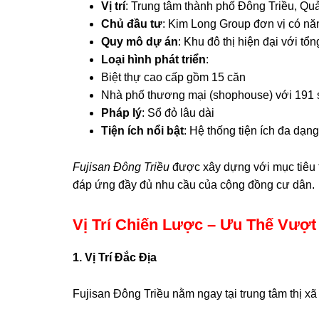
Vị trí
: Trung tâm thành phố Đông Triều, Qu
Chủ đầu tư
: Kim Long Group đơn vị có năn
Quy mô dự án
: Khu đô thị hiện đại với tổ
Loại hình phát triển
:
Biệt thự cao cấp gồm 15 căn
Nhà phố thương mại (shophouse) với 191
Pháp lý
: Sổ đỏ lâu dài
Tiện ích nổi bật
: Hệ thống tiện ích đa dạn
Fujisan Đông Triều
được xây dựng với mục tiêu t
đáp ứng đầy đủ nhu cầu của cộng đồng cư dân.
Vị Trí Chiến Lược – Ưu Thế Vượt 
1. Vị Trí Đắc Địa
Fujisan Đông Triều nằm ngay tại trung tâm thị x