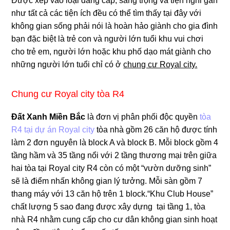
Được xếp vào loại đẵng cấp, sang trọng và tiện nghi gần
như tất cả các tiện ích đều có thể tìm thấy tại đây với
không gian sống phải nói là hoàn hảo giành cho gia đình
bạn đặc biệt là trẻ con và người lớn tuổi khu vui chơi
cho trẻ em, người lớn hoặc khu phố dạo mát giành cho
những người lớn tuổi chỉ có ở
chung cư Royal city.
Chung cư Royal city tòa R4
Đất Xanh Miền Bắc
là đơn vị phân phối độc quyền
tòa
R4 tại dự án Royal city
tòa nhà gồm 26 căn hộ được tính
làm 2 đơn nguyên là block A và block B. Mỗi block gồm 4
tầng hầm và 35 tầng nổi với 2 tầng thương mại trên giữa
hai tòa tại Royal city R4 còn có một “vườn dưỡng sinh”
sẽ là điểm nhấn không gian lý tưởng. Mỗi sàn gồm 7
thang máy với 13 căn hộ trên 1 block.“Khu Club House”
chất lượng 5 sao đang được xây dựng tại tầng 1, tòa
nhà R4 nhằm cung cấp cho cư dân không gian sinh hoạt