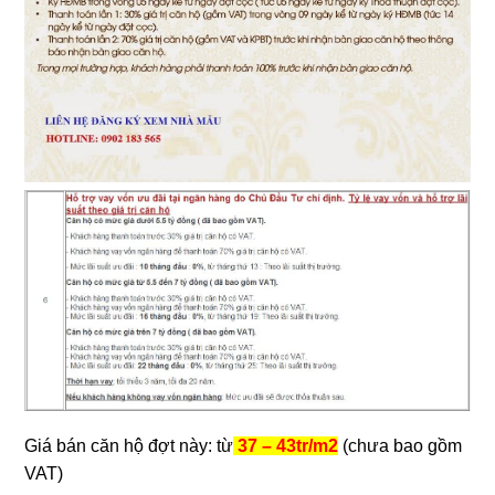
Giá bán căn hộ đợt này: từ
37 – 43tr/m2
(chưa bao gồm
VAT)