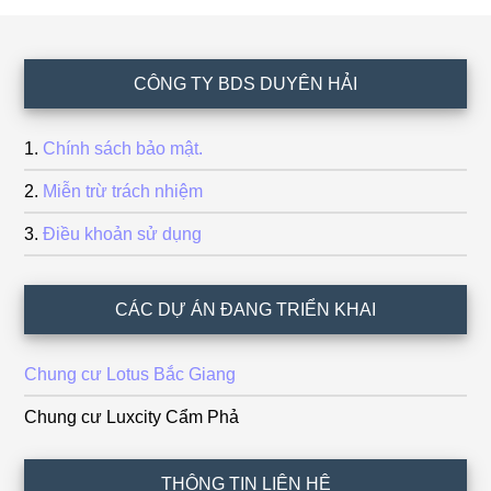
Footer
CÔNG TY BDS DUYÊN HẢI
Chính sách bảo mật.
Miễn trừ trách nhiệm
Điều khoản sử dụng
CÁC DỰ ÁN ĐANG TRIỂN KHAI
Chung cư Lotus Bắc Giang
Chung cư Luxcity Cẩm Phả
THÔNG TIN LIÊN HỆ