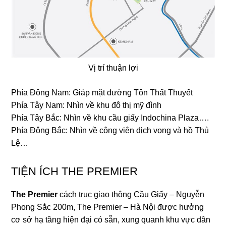
Vị trí thuận lợi
Phía Đông Nam: Giáp mặt đường Tôn Thất Thuyết
Phía Tây Nam: Nhìn về khu đô thị mỹ đình
Phía Tây Bắc: Nhìn về khu cầu giấy Indochina Plaza….
Phía Đông Bắc: Nhìn về công viên dịch vọng và hồ Thủ
Lệ…
TIỆN ÍCH THE PREMIER
The Premier
cách trục giao thông Cầu Giấy – Nguyễn
Phong Sắc 200m, The Premier – Hà Nội được hưởng
cơ sở hạ tầng hiện đại có sẵn, xung quanh khu vực dân