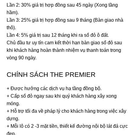
Lần 2: 30% giá trị hợp đồng sau 45 ngày (Xong tầng
hầm).
Lần 3: 25% giá trị hợp đồng sau 9 tháng (Bàn giao nhà
thô).
Lần 4: 5% giá trị sau 12 tháng khi ra sổ đỏ ô đất.
Chủ đầu tư uy tín cam kết thời hạn bàn giao sổ đỏ sau
khi khách hàng hoàn thành nhiệm vụ thanh toán trong
vòng 90 ngày.
CHÍNH SÁCH THE PREMIER
+ Được hưởng các dịch vụ hạ tầng đồng bộ.
+ Cấp sổ đỏ ngay sau khi quý khách hàng xây xong
móng.
+ Hỗ trợ tối đa về pháp lý cho khách hàng trong việc xây
dựng.
+ Mỗi lô có 2 -3 mặt tiền, thiết kế đường nội bộ lát đá cực
đẹp.