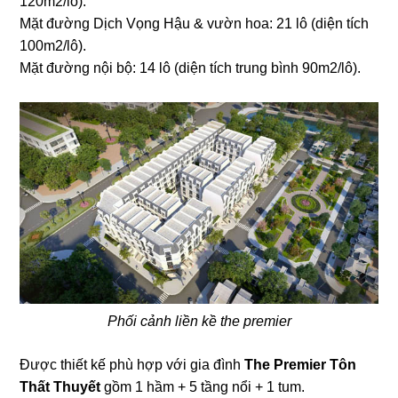
120m2/lô).
Mặt đường Dịch Vọng Hậu & vườn hoa: 21 lô (diện tích
100m2/lô).
Mặt đường nội bộ: 14 lô (diện tích trung bình 90m2/lô).
Phối cảnh liền kề the premier
Được thiết kế phù hợp với gia đình
The Premier Tôn
Thất Thuyết
gồm 1 hầm + 5 tầng nổi + 1 tum.