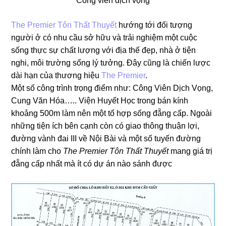
Công viên dịch vọng
The Premier Tôn Thất Thuyết
hướng tới đối tượng
người ở có nhu cầu sở hữu và trải nghiệm một cuộc
sống thực sự chất lượng với địa thế đẹp, nhà ở tiện
nghi, môi trường sống lý tưởng. Đây cũng là chiến lược
dài hạn của thương hiệu
The Premier
.
Một số công trình trọng điểm như: Công Viên Dịch Vọng,
Cung Văn Hóa….. Viện Huyết Học trong bán kính
khoảng 500m làm nên một tổ hợp sống đẵng cấp. Ngoài
những tiện ích bên cạnh còn có giao thông thuận lợi,
đường vành đai III về Nội Bài và một số tuyến đường
chính làm cho
The Premier Tôn Thất Thuyết
mang giá trị
đẵng cấp nhất mà ít có dự án nào sánh được