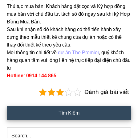
Thủ tục mua bán: Khách hàng đặt cọc và Ký hợp đồng
mua bán với chủ đầu tư, tách sổ đỏ ngay sau khi ký Hợp
Đồng Mua Bán.
Sau khi nhận sổ đỏ khách hàng có thể tiến hành xây
dựng theo mẫu thiết kế chung của dự án hoặc có thể
thay đổi thiết kế theo yêu cầu.
Mọi thông tin chi tiết về
dự án The Premier
, quý khách
hàng quan tâm vui lòng liên hệ trực tiếp đại diện chủ đầu
tư:
Hotline: 0914.144.865
Đánh giá bài viết
Primary
Tìm Kiếm
Sidebar
Search...