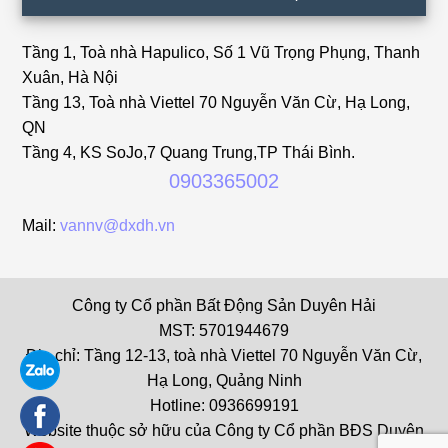
Tầng 1, Toà nhà Hapulico, Số 1 Vũ Trọng Phụng, Thanh
Xuân, Hà Nội
Tầng 13, Toà nhà Viettel 70 Nguyễn Văn Cừ, Hạ Long,
QN
Tầng 4, KS SoJo,7 Quang Trung,TP Thái Bình.
0903365002
Mail:
vannv@dxdh.vn
Công ty Cổ phần Bất Động Sản Duyên Hải
MST: 5701944679
Địa chỉ: Tầng 12-13, toà nhà Viettel 70 Nguyễn Văn Cừ,
Hạ Long, Quảng Ninh
Hotline: 0936699191
Website thuộc sở hữu của Công ty Cổ phần BĐS Duyên