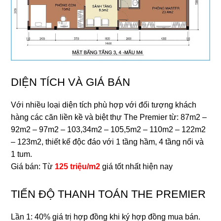
DIỆN TÍCH VÀ GIÁ BÁN
Với nhiều loại diện tích phù hợp với đối tượng khách
hàng các căn liền kề và biệt thự The Premier từ: 87m2 –
92m2 – 97m2 – 103,34m2 – 105,5m2 – 110m2 – 122m2
– 123m2, thiết kế độc đáo với 1 tầng hầm, 4 tầng nổi và
1 tum.
Giá bán: Từ
125 triệu/m2
giá tốt nhất hiện nay
TIẾN ĐỘ THANH TOÁN THE PREMIER
Lần 1: 40% giá trị hợp đồng khi ký hợp đồng mua bán.