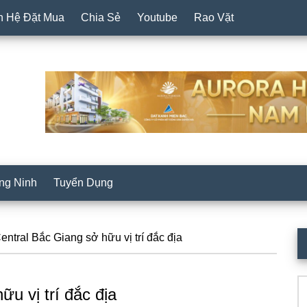
n Hệ Đặt Mua
Chia Sẻ
Youtube
Rao Vặt
ng Ninh
Tuyển Dụng
P
ntral Bắc Giang sở hữu vị trí đắc địa
S
Se
u vị trí đắc địa