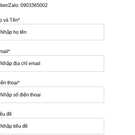
iber/Zalo: 0903365002
ọ và Tên*
mail*
iện thoại*
iêu đề