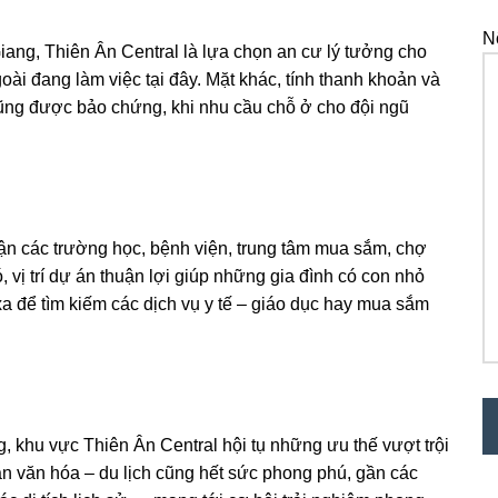
N
Giang, Thiên Ân Central là lựa chọn an cư lý tưởng cho
ài đang làm việc tại đây. Mặt khác, tính thanh khoản và
 cũng được bảo chứng, khi nhu cầu chỗ ở cho đội ngũ
ận các trường học, bệnh viện, trung tâm mua sắm, chợ
ó, vị trí dự án thuận lợi giúp những gia đình có con nhỏ
xa để tìm kiếm các dịch vụ y tế – giáo dục hay mua sắm
, khu vực Thiên Ân Central hội tụ những ưu thế vượt trội
an văn hóa – du lịch cũng hết sức phong phú, gần các