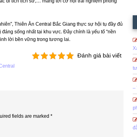
 các di tích lịch sử,… mang tới cơ hội trải nghiệm phong
n nhiên”, Thiên Ân Central Bắc Giang thực sự hội tụ đầy đủ
ị đáng sống nhất tại khu vực. Đây chính là yếu tố “nền
inh lời bền vững trong tương lai.
X
Đánh giá bài viết
Central
t
–
p
ired fields are marked
*
đ