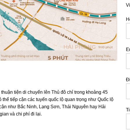
V
H
E
Đ
thuận tiện di chuyển lên Thủ đô chỉ trong khoảng 45
ó thể tiếp cận các tuyến quốc lộ quan trọng như Quốc lộ
n cận như Bắc Ninh, Lạng Sơn, Thái Nguyên hay Hải
T
an và chi phí đi lại.