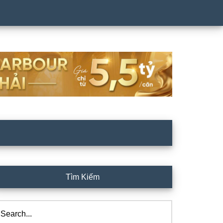
rimary
Tìm Kiếm
idebar
arch...