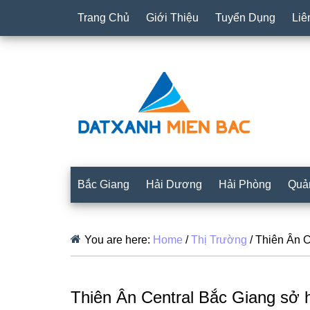
Trang Chủ
Giới Thiệu
Tuyển Dụng
Liê
Bắc Giang
Hải Dương
Hải Phòng
Quả
You are here:
Home
/
Thị Trường
/
Thiên Ân Ce
Thiên Ân Central Bắc Giang sở hữ