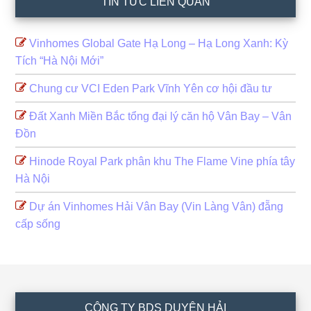
TIN TỨC LIÊN QUAN
Vinhomes Global Gate Hạ Long – Hạ Long Xanh: Kỳ
Tích “Hà Nội Mới”
Chung cư VCI Eden Park Vĩnh Yên cơ hội đầu tư
Đất Xanh Miền Bắc tổng đại lý căn hộ Vân Bay – Vân
Đồn
Hinode Royal Park phân khu The Flame Vine phía tây
Hà Nội
Dự án Vinhomes Hải Vân Bay (Vin Làng Vân) đẵng
cấp sống
Footer
CÔNG TY BDS DUYÊN HẢI