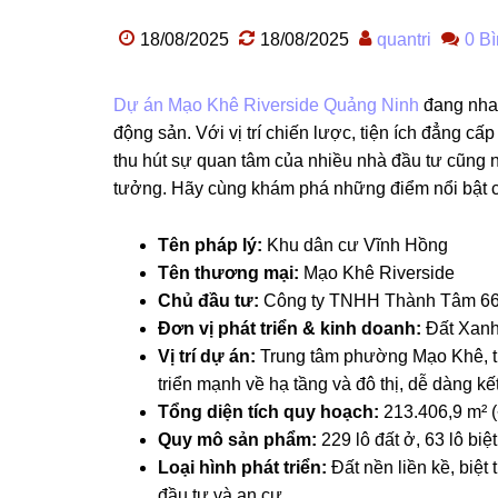
18/08/2025
18/08/2025
quantri
0 Bì
Dự án Mạo Khê Riverside Quảng Ninh
đang nhan
động sản. Với vị trí chiến lược, tiện ích đẳng c
thu hút sự quan tâm của nhiều nhà đầu tư cũng
tưởng. Hãy cùng khám phá những điểm nổi bật củ
Tên pháp lý:
Khu dân cư Vĩnh Hồng
Tên thương mại:
Mạo Khê Riverside
Chủ đầu tư:
Công ty TNHH Thành Tâm 6
Đơn vị phát triển & kinh doanh:
Đất Xanh
Vị trí dự án:
Trung tâm phường Mạo Khê, th
triển mạnh về hạ tầng và đô thị, dễ dàng k
Tổng diện tích quy hoạch:
213.406,9 m² (
Quy mô sản phẩm:
229 lô đất ở, 63 lô biệt
Loại hình phát triển:
Đất nền liền kề, biệt
đầu tư và an cư.