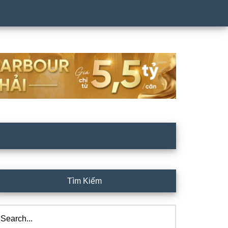
rimary
Tìm Kiếm
idebar
arch...