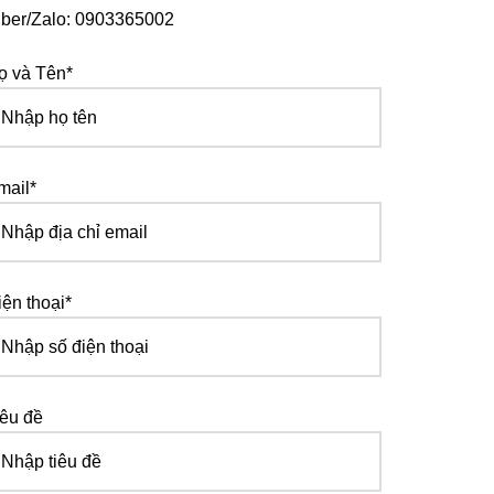
iber/Zalo: 0903365002
ọ và Tên*
mail*
iện thoại*
iêu đề