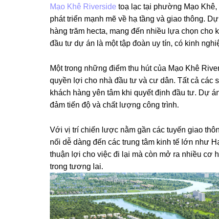
Mạo Khê Riverside
toạ lạc tại phường Mạo Khê, 
phát triển mạnh mẽ về hạ tầng và giao thông. Dự
hàng trăm hecta, mang đến nhiều lựa chọn cho k
đầu tư dự án là một tập đoàn uy tín, có kinh ngh
Một trong những điểm thu hút của Mạo Khê River
quyền lợi cho nhà đầu tư và cư dân. Tất cả các s
khách hàng yên tâm khi quyết định đầu tư. Dự án 
đảm tiến độ và chất lượng công trình.
Với vị trí chiến lược nằm gần các tuyến giao th
nối dễ dàng đến các trung tâm kinh tế lớn như H
thuận lợi cho việc đi lại mà còn mở ra nhiều cơ hộ
trong tương lai.