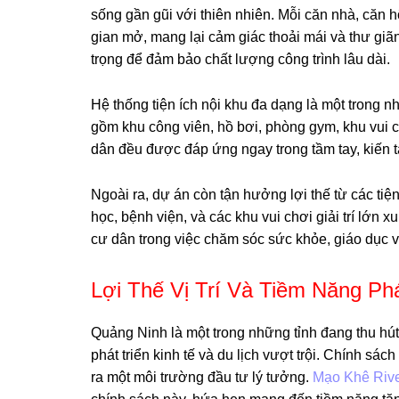
sống gần gũi với thiên nhiên. Mỗi căn nhà, căn 
gian mở, mang lại cảm giác thoải mái và thư gi
trọng để đảm bảo chất lượng công trình lâu dài.
Hệ thống tiện ích nội khu đa dạng là một trong
gồm khu công viên, hồ bơi, phòng gym, khu vui c
dân đều được đáp ứng ngay trong tầm tay, kiến t
Ngoài ra, dự án còn tận hưởng lợi thế từ các ti
học, bệnh viện, và các khu vui chơi giải trí lớn
cư dân trong việc chăm sóc sức khỏe, giáo dục và
Lợi Thế Vị Trí Và Tiềm Năng Ph
Quảng Ninh là một trong những tỉnh đang thu hú
phát triển kinh tế và du lịch vượt trội. Chính s
ra một môi trường đầu tư lý tưởng.
Mạo Khê Rive