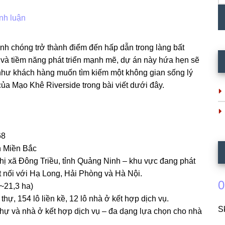
nh luận
h chóng trở thành điểm đến hấp dẫn trong làng bất
ấp và tiềm năng phát triển mạnh mẽ, dự án này hứa hẹn sẽ
 như khách hàng muốn tìm kiếm một không gian sống lý
a Mạo Khê Riverside trong bài viết dưới đây.
68
 Miền Bắc
ị xã Đông Triều, tỉnh Quảng Ninh – khu vực đang phát
ết nối với Hạ Long, Hải Phòng và Hà Nội.
0
~21,3 ha)
 thự, 154 lô liền kề, 12 lô nhà ở kết hợp dịch vụ.
S
 thự và nhà ở kết hợp dịch vụ – đa dạng lựa chọn cho nhà