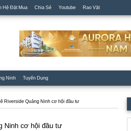
n Hệ Đặt Mua
Chia Sẻ
Youtube
Rao Vặt
ng Ninh
Tuyển Dụng
P
 Riverside Quảng Ninh cơ hội đầu tư
S
Se
 Ninh cơ hội đầu tư