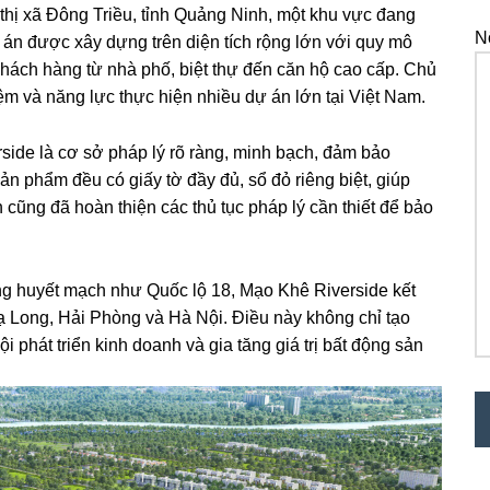
thị xã Đông Triều, tỉnh Quảng Ninh, một khu vực đang
N
 án được xây dựng trên diện tích rộng lớn với quy mô
hách hàng từ nhà phố, biệt thự đến căn hộ cao cấp. Chủ
iệm và năng lực thực hiện nhiều dự án lớn tại Việt Nam.
side là cơ sở pháp lý rõ ràng, minh bạch, đảm bảo
ản phẩm đều có giấy tờ đầy đủ, sổ đỏ riêng biệt, giúp
cũng đã hoàn thiện các thủ tục pháp lý cần thiết để bảo
ông huyết mạch như Quốc lộ 18, Mạo Khê Riverside kết
ạ Long, Hải Phòng và Hà Nội. Điều này không chỉ tạo
i phát triển kinh doanh và gia tăng giá trị bất động sản