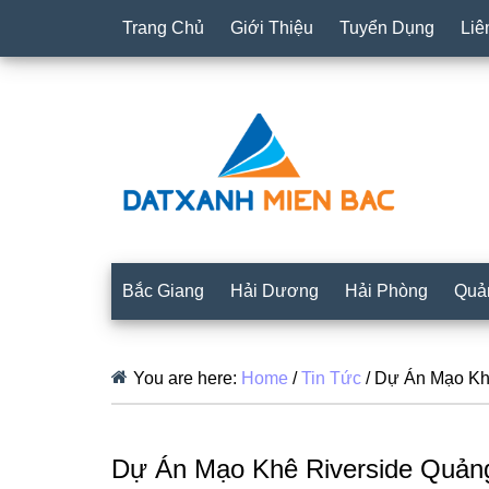
Trang Chủ
Giới Thiệu
Tuyển Dụng
Liê
Bắc Giang
Hải Dương
Hải Phòng
Quả
You are here:
Home
/
Tin Tức
/
Dự Án Mạo Khê
Dự Án Mạo Khê Riverside Quảng