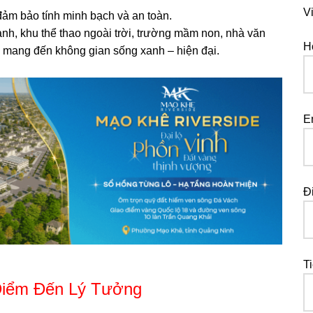
V
đảm bảo tính minh bạch và an toàn.
nh, khu thể thao ngoài trời, trường mầm non, nhà văn
H
, mang đến không gian sống xanh – hiện đại.
E
Đ
T
Điểm Đến Lý Tưởng