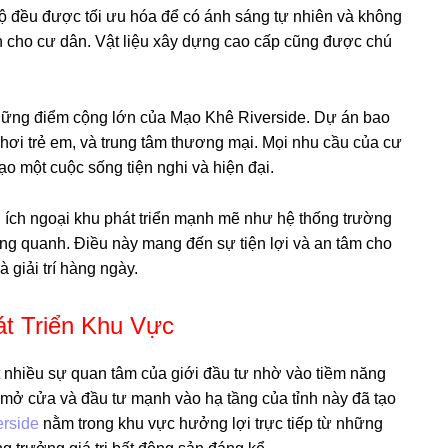
hộ đều được tối ưu hóa để có ánh sáng tự nhiên và không
ãn cho cư dân. Vật liệu xây dựng cao cấp cũng được chú
 những điểm cộng lớn của Mạo Khê Riverside. Dự án bao
hơi trẻ em, và trung tâm thương mại. Mọi nhu cầu của cư
ạo một cuộc sống tiện nghi và hiện đại.
ện ích ngoại khu phát triển mạnh mẽ như hệ thống trường
 xung quanh. Điều này mang đến sự tiện lợi và an tâm cho
 giải trí hàng ngày.
át Triển Khu Vực
t nhiều sự quan tâm của giới đầu tư nhờ vào tiềm năng
ách mở cửa và đầu tư mạnh vào hạ tầng của tỉnh này đã tạo
rside
nằm trong khu vực hưởng lợi trực tiếp từ những