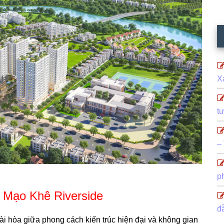
X
t
–
p
 Mạo Khê Riverside
đ
ài hòa giữa phong cách kiến trúc hiện đại và không gian