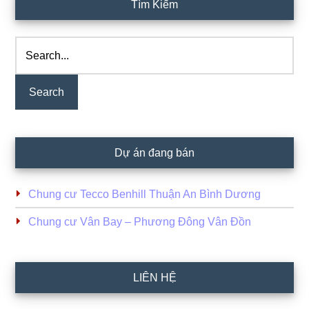
Primary
Tìm Kiếm
Sidebar
Search...
Dự án đang bán
Chung cư Tecco Benhill Thuận An Bình Dương
Chung cư Vân Bay – Phương Đông Vân Đồn
LIÊN HỆ