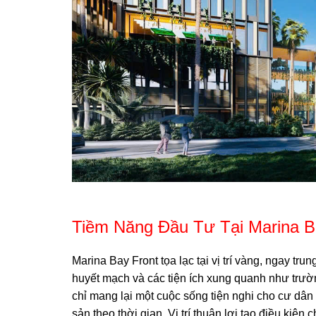
Tiềm Năng Đầu Tư Tại Marina B
Marina Bay Front tọa lạc tại vị trí vàng, ngay tr
huyết mạch và các tiện ích xung quanh như trườ
chỉ mang lại một cuộc sống tiện nghi cho cư dân 
sản theo thời gian. Vị trí thuận lợi tạo điều kiện 