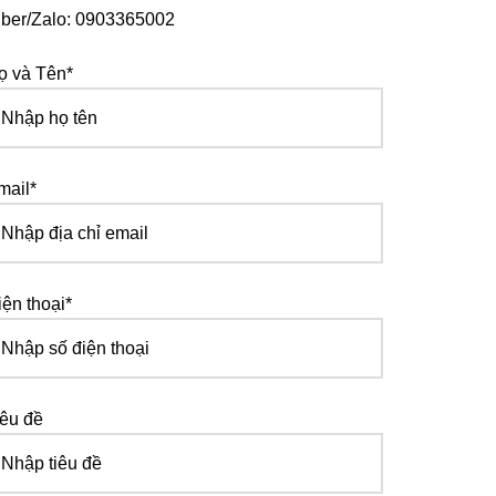
iber/Zalo: 0903365002
ọ và Tên*
mail*
iện thoại*
iêu đề