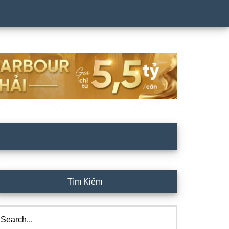
rimary
Tìm Kiếm
idebar
arch...