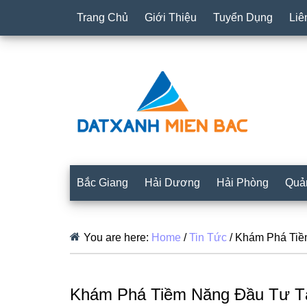
Trang Chủ
Giới Thiệu
Tuyển Dụng
Liê
Bắc Giang
Hải Dương
Hải Phòng
Quả
You are here:
Home
/
Tin Tức
/
Khám Phá Tiềm
Khám Phá Tiềm Năng Đầu Tư Tạ