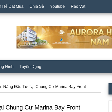
n Hệ Đặt Mua
Chia Sẻ
Youtube
Rao Vặt
ng Ninh
Tuyển Dụng
P
 Năng Đầu Tư Tại Chung Cư Marina Bay Front
S
Se
i Chung Cư Marina Bay Front