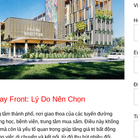
V
H
E
Đ
ay Front: Lý Do Nên Chọn
ung tâm thành phố, nơi giao thoa của các tuyến đường
T
ng học, bệnh viện, trung tâm mua sắm. Điều này không
mà còn là yếu tố quan trọng giúp tăng giá trị bất động
cho việc di chuyển và kết nối, từ đó thu hút nhiều đối