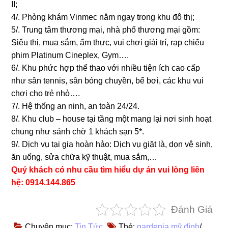
II;
4/. Phòng khám Vinmec nằm ngay trong khu đô thị;
5/. Trung tâm thương mại, nhà phố thương mại gồm:
Siêu thị, mua sắm, ẩm thực, vui chơi giải trí, rạp chiếu
phim Platinum Cineplex, Gym….
6/. Khu phức hợp thể thao với nhiều tiện ích cao cấp
như sân tennis, sân bóng chuyền, bể bơi, các khu vui
chơi cho trẻ nhỏ….
7/. Hệ thống an ninh, an toàn 24/24.
8/. Khu club – house tại tầng một mang lại nơi sinh hoạt
chung như sảnh chờ 1 khách sạn 5*.
9/. Dịch vụ tại gia hoàn hảo: Dịch vụ giặt là, dọn vệ sinh,
ăn uống, sửa chữa kỹ thuật, mua sắm,…
Quý khách có nhu cầu tìm hiểu dự án vui lòng liên
hệ: 0914.144.865
Đánh Giá
Chuyên mục:
Tin Tức
Thẻ:
gardenia mỹ đình
/