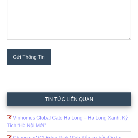
TIN TỨC LIÊN QUAN
Vinhomes Global Gate Hạ Long – Hạ Long Xanh: Kỳ
Tích “Hà Nội Mới”
Chung cư VCI Eden Park Vĩnh Yên cơ hội đầu tư