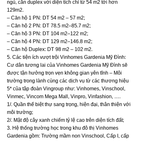
ngủ, căn duplex với diện tích chỉ từ 54 m2 tới hơn
129m2.
– Căn hộ 1 PN: DT 54 m2 – 57 m2;
– Căn hộ 2 PN: DT 78.5 m2–85.7 m2;
– Căn hộ 3 PN: DT 104 m2–122 m2;
– Căn hộ 4 PN: DT 129 m2–146.8 m2;
– Căn hộ Duplex: DT 98 m2 – 102 m2.
5. Các tiện ích vượt trội Vinhomes Gardenia Mỹ Đình:
Cư dân tương lai của Vinhomes Gardenia Mỹ Đình sẽ
được tận hưởng trọn vẹn không gian yên tĩnh – Môi
trường trong lành cùng các dịch vụ từ các thương hiệu
5* của tập đoàn Vingroup như: Vinhomes, Vinschool,
Vinmec, Vincom Mega Mall, Vinpro, Vinfashion, ….
1/. Quần thể biệt thự sang trọng, hiện đại, thân thiện với
môi trường;
2/. Mật độ cây xanh chiếm tỷ lệ cao trên diện tích đất;
3. Hệ thống trường học trong khu đô thị Vinhomes
Gardenia gồm: Trường mầm non Vinschool, Cấp I, cấp