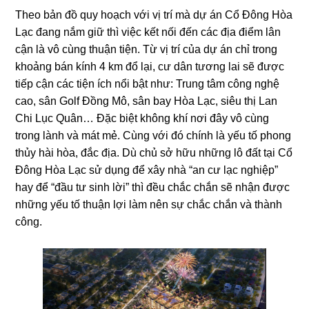
Theo bản đồ quy hoạch với vị trí mà dự án Cổ Đông Hòa
Lạc đang nắm giữ thì việc kết nối đến các địa điểm lân
cận là vô cùng thuận tiện. Từ vị trí của dự án chỉ trong
khoảng bán kính 4 km đổ lại, cư dân tương lai sẽ được
tiếp cận các tiện ích nổi bật như: Trung tâm công nghệ
cao, sân Golf Đồng Mô, sân bay Hòa Lạc, siêu thị Lan
Chi Lục Quân… Đặc biệt không khí nơi đây vô cùng
trong lành và mát mẻ. Cùng với đó chính là yếu tố phong
thủy hài hòa, đắc địa. Dù chủ sở hữu những lô đất tại Cổ
Đông Hòa Lạc sử dụng để xây nhà “an cư lạc nghiệp”
hay để “đầu tư sinh lời” thì đều chắc chắn sẽ nhận được
những yếu tố thuận lợi làm nên sự chắc chắn và thành
công.