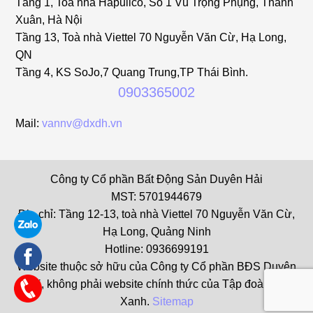
Tầng 1, Toà nhà Hapulico, Số 1 Vũ Trọng Phụng, Thanh
Xuân, Hà Nội
Tầng 13, Toà nhà Viettel 70 Nguyễn Văn Cừ, Hạ Long,
QN
Tầng 4, KS SoJo,7 Quang Trung,TP Thái Bình.
0903365002
Mail:
vannv@dxdh.vn
Công ty Cổ phần Bất Động Sản Duyên Hải
MST: 5701944679
Địa chỉ: Tầng 12-13, toà nhà Viettel 70 Nguyễn Văn Cừ,
Hạ Long, Quảng Ninh
Hotline: 0936699191
Website thuộc sở hữu của Công ty Cổ phần BĐS Duyên
Hải, không phải website chính thức của Tập đoàn Đất
Xanh.
Sitemap