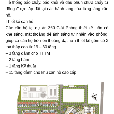
Hệ thống báo cháy, báo khói và đầu phun chữa cháy tự
động được lắp đặt tại các hành lang của từng tầng căn
hộ.
Thiết kế căn hộ
Các căn hộ tại dự án 360 Giải Phóng thiết kế luôn có
khe sáng, mặt thoáng để ánh sáng tự nhiên vào phòng,
giúp cả căn hộ trở nên thoáng đạt hơn thiết kế gồm có 3
toà tháp cao từ 19 – 30 tầng.
– 3 tầng dành cho TTTM
– 2 tầng hầm
– 1 tầng Kỹ thuật
– 15 tầng dành cho khu căn hộ cao cấp