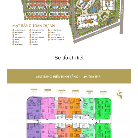
Sơ đồ chi tiết