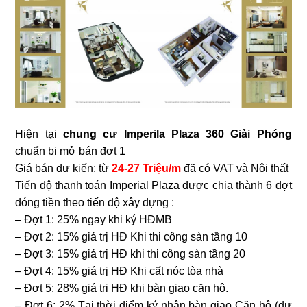
Hiện tại
chung cư Imperila Plaza 360 Giải Phóng
chuẩn bị mở bán đợt 1
Giá bán dự kiến: từ
24-27 Triệu/m
đã có VAT và Nội thất
Tiến độ thanh toán Imperial Plaza được chia thành 6 đợt
đóng tiền theo tiến độ xây dựng :
– Đợt 1: 25% ngay khi ký HĐMB
– Đợt 2: 15% giá trị HĐ Khi thi công sàn tầng 10
– Đợt 3: 15% giá trị HĐ khi thi công sàn tầng 20
– Đợt 4: 15% giá trị HĐ Khi cất nóc tòa nhà
– Đợt 5: 28% giá trị HĐ khi bàn giao căn hộ.
– Đợt 6: 2% Tại thời điểm ký nhận bàn giao Căn hộ (dự