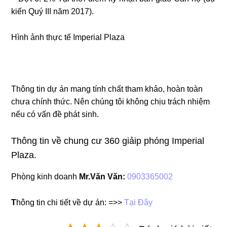
kiến Quý III năm 2017).
Hình ảnh thực tế Imperial Plaza
Thông tin dự án mang tính chất tham khảo, hoàn toàn
chưa chính thức. Nên chúng tôi không chịu trách nhiệm
nếu có vấn đề phát sinh.
Thông tin về chung cư 360 giảip phóng Imperial
Plaza.
Phòng kinh doanh
Mr.Văn Văn:
0903365002
T
hông tin chi tiết về dự án: =>>
Tại Đây