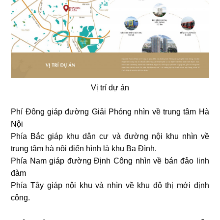
Vị trí dự án
Phí Đông giáp đường Giải Phóng nhìn về trung tâm Hà
Nội
Phía Bắc giáp khu dân cư và đường nội khu nhìn về
trung tâm hà nội điển hình là khu Ba Đình.
Phía Nam giáp đường Định Công nhìn về bán đảo linh
đàm
Phía Tây giáp nội khu và nhìn về khu đô thị mới định
công.