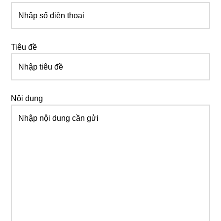
Tiêu đề
Nội dung