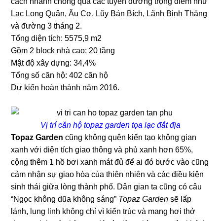
cách nhanh chóng qua các tuyến đường trọng điểm như
Lạc Long Quân, Âu Cơ, Lũy Bán Bích, Lãnh Binh Thăng
và đường 3 tháng 2.
Tổng diện tích: 5575,9 m2
Gồm 2 block nhà cao: 20 tầng
Mật độ xây dựng: 34,4%
Tổng số căn hộ: 402 căn hộ
Dự kiến hoàn thành năm 2016.
Vị trí căn hộ topaz garden tọa lạc đắt địa
Topaz Garden
cũng không quên kiến tạo không gian
xanh với diện tích giao thông và phủ xanh hơn 65%,
cộng thêm 1 hồ bơi xanh mát đủ để ai đó bước vào cũng
cảm nhận sự giao hòa của thiên nhiên và các điều kiện
sinh thái giữa lòng thành phố. Dân gian ta cũng có câu
“Ngọc không dũa không sáng”
Topaz Garden
sẽ lấp
lánh, lung linh không chỉ vì kiến trúc và mang hơi thở