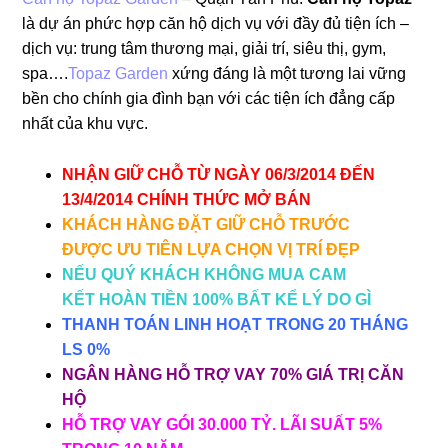
là dự án phức hợp căn hộ dịch vụ với đầy đủ tiện ích –
dịch vụ: trung tâm thương mại, giải trí, siêu thị, gym,
spa….
Topaz Garden
xứng đáng là một tương lai vững
bền cho chính gia đình bạn với các tiện ích đẳng cấp
nhất của khu vực.
NHẬN GIỮ CHỖ TỪ NGÀY 06/3/2014 ĐẾN
13/4/2014 CHÍNH THỨC MỞ BÁN
KHÁCH HÀNG ĐẶT GIỮ CHỖ TRƯỚC
ĐƯỢC ƯU TIÊN LỰA CHỌN VỊ TRÍ ĐẸP
NẾU QUÝ KHÁCH KHÔNG MUA CAM
KẾT HOÀN TIỀN 100% BẤT KỂ LÝ DO GÌ
THANH TOÁN LINH HOẠT TRONG 20 THÁNG
LS 0%
NGÂN HÀNG HỖ TRỢ VAY 70% GIÁ TRỊ CĂN
HỘ
HỖ TRỢ VAY GÓI 30.000 TỶ. LÃI SUẤT 5%