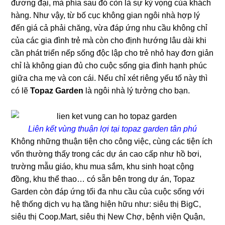
đương đại, mà phía sau đó còn là sự kỳ vọng của khách
hàng. Như vậy, từ bố cục không gian ngôi nhà hợp lý
đến giá cả phải chăng, vừa đáp ứng nhu cầu không chỉ
của các gia đình trẻ mà còn cho định hướng lâu dài khi
cần phát triển nếp sống độc lập cho trẻ nhỏ hay đơn giản
chỉ là không gian đủ cho cuộc sống gia đình hạnh phúc
giữa cha mẹ và con cái. Nếu chỉ xét riêng yếu tố này thì
có lẽ
Topaz Garden
là ngôi nhà lý tưởng cho bạn.
Liên kết vùng thuận lợi tại topaz garden tân phú
Không những thuận tiện cho công việc, cùng các tiện ích
vốn thường thấy trong các dự án cao cấp như hồ bơi,
trường mẫu giáo, khu mua sắm, khu sinh hoạt cộng
đồng, khu thể thao… có sẵn bên trong dự án, Topaz
Garden còn đáp ứng tối đa nhu cầu của cuộc sống với
hệ thống dịch vụ hạ tầng hiện hữu như: siêu thị BigC,
siêu thị Coop.Mart, siêu thị New Chợ, bệnh viện Quận,