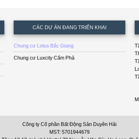
CÁC DỰ ÁN ĐANG TRIỂN KHAI
Chung cư Lotus Bắc Giang
T
T
Chung cư Luxcity Cẩm Phả
T
L
T
M
Công ty Cổ phần Bất Động Sản Duyên Hải
MST: 5701944679