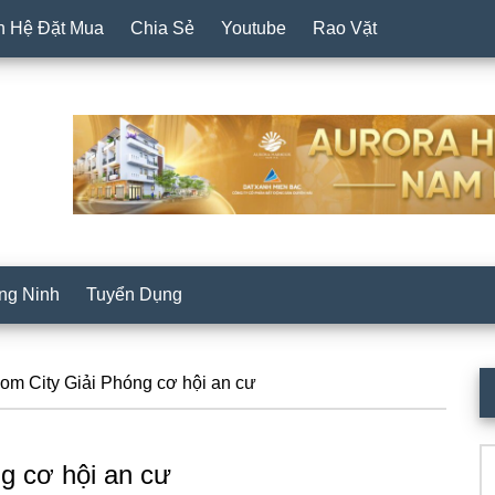
n Hệ Đặt Mua
Chia Sẻ
Youtube
Rao Vặt
ng Ninh
Tuyển Dụng
P
m City Giải Phóng cơ hội an cư
S
Se
g cơ hội an cư