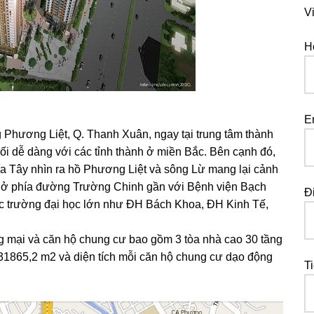
V
H
E
 Phương Liệt, Q. Thanh Xuân, ngay tại trung tâm thành
nối dễ dàng với các tỉnh thành ở miền Bắc. Bên cạnh đó,
ía Tây nhìn ra hồ Phương Liệt và sông Lừ mang lại cảnh
h; ở phía đường Trường Chinh gần với Bệnh viện Bạch
Đ
c trường đại học lớn như ĐH Bách Khoa, ĐH Kinh Tế,
g mại và căn hộ chung cư bao gồm 3 tòa nhà cao 30 tầng
g 31865,2 m2 và diện tích mỗi căn hộ chung cư dạo động
T