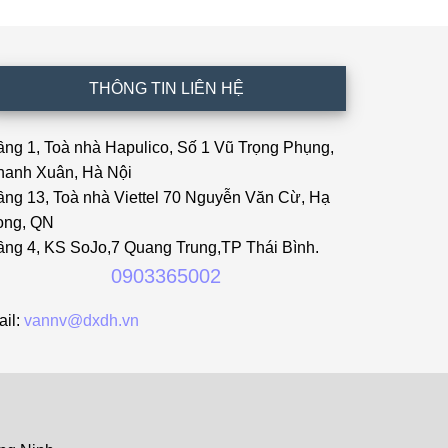
THÔNG TIN LIÊN HỆ
ầng 1, Toà nhà Hapulico, Số 1 Vũ Trọng Phụng,
hanh Xuân, Hà Nội
ầng 13, Toà nhà Viettel 70 Nguyễn Văn Cừ, Hạ
ong, QN
ầng 4, KS SoJo,7 Quang Trung,TP Thái Bình.
0903365002
ail:
vannv@dxdh.vn