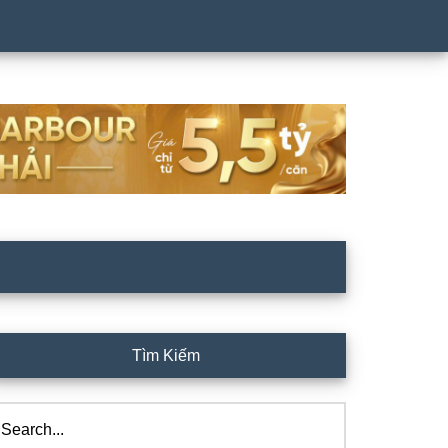
rimary
Tìm Kiếm
idebar
arch...