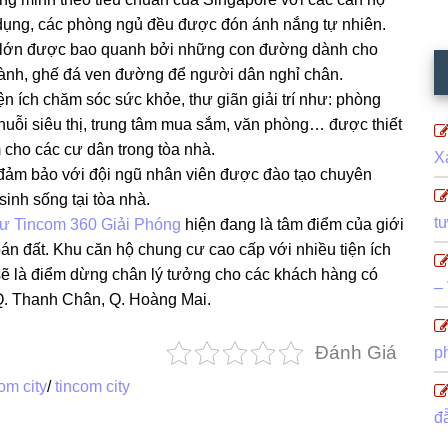
 dụng, các phòng ngủ đều được đón ánh nắng tự nhiên.
c lớn được bao quanh bởi những con đường dành cho
lành, ghế đá ven đường để người dân nghỉ chân.
n ích chăm sóc sức khỏe, thư giãn giải trí như: phòng
huỗi siêu thị, trung tâm mua sắm, văn phòng… được thiết
cho các cư dân trong tòa nhà.
X
 đảm bảo với đội ngũ nhân viên được đào tạo chuyên
inh sống tại tòa nhà.
t
ư Tincom 360 Giải Phóng
hiện đang là tâm điểm của giới
 đất. Khu căn hộ chung cư cao cấp với nhiều tiện ích
 sẽ là điểm dừng chân lý tưởng cho các khách hàng có
–
 Q. Thanh Chân, Q. Hoàng Mai.
Đánh Giá
p
om city
/
tincom city
đ