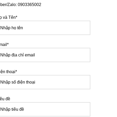
iber/Zalo: 0903365002
ọ và Tên*
mail*
iện thoại*
iêu đề