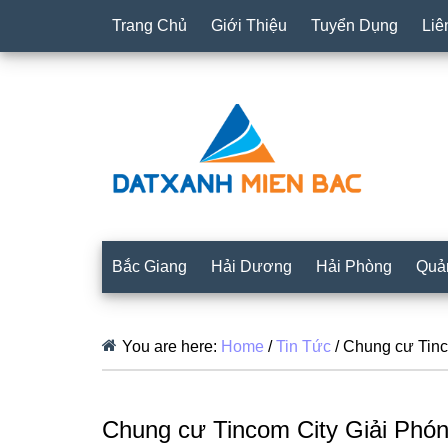
Trang Chủ
Giới Thiệu
Tuyển Dụng
Liê
Bắc Giang
Hải Dương
Hải Phòng
Quả
You are here:
Home
/
Tin Tức
/
Chung cư Tinco
Chung cư Tincom City Giải Phón