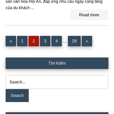
sản văn hóa Hội An, đáp ứng nhu cầu ngày càng tăng
của du khách ...
Read more
Interim
Page
Page
Page
Page
Page
«
1
2
3
4
…
29
»
pages
omitted
Primary
Tìm Kiếm
Sidebar
Search...