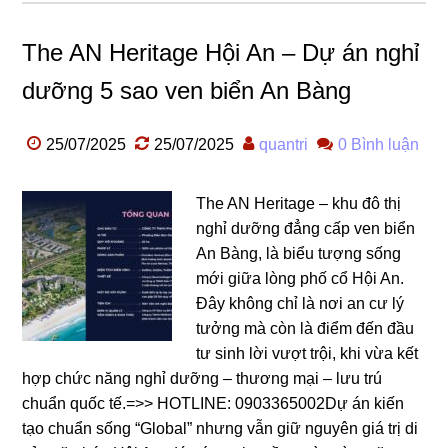
The AN Heritage Hội An – Dự án nghỉ
dưỡng 5 sao ven biển An Bàng
25/07/2025
25/07/2025
quantri
0 Bình luận
The AN Heritage – khu đô thị
nghỉ dưỡng đẳng cấp ven biển
An Bàng, là biểu tượng sống
mới giữa lòng phố cổ Hội An.
Đây không chỉ là nơi an cư lý
tưởng mà còn là điểm đến đầu
tư sinh lời vượt trội, khi vừa kết
hợp chức năng nghỉ dưỡng – thương mại – lưu trú
chuẩn quốc tế.=>> HOTLINE: 0903365002Dự án kiến
tạo chuẩn sống “Global” nhưng vẫn giữ nguyên giá trị di